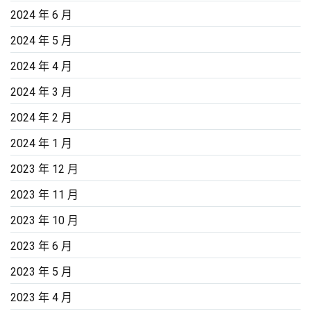
2024 年 6 月
2024 年 5 月
2024 年 4 月
2024 年 3 月
2024 年 2 月
2024 年 1 月
2023 年 12 月
2023 年 11 月
2023 年 10 月
2023 年 6 月
2023 年 5 月
2023 年 4 月