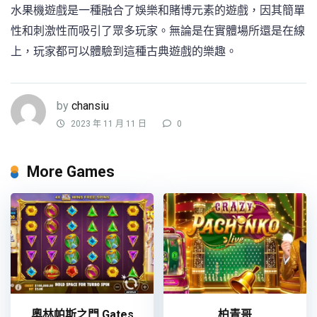
水果機遊戲是一種融合了娛樂和賭博元素的遊戲，因其簡單
性和刺激性而吸引了眾多玩家。無論是在實體場所還是在線
上，玩家都可以體驗到這種古典遊戲的樂趣。
by
chansiu
2023 年 11 月 11 日
0
More Games
柏青哥
奧林帕斯之門 Gates