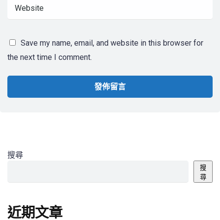
Save my name, email, and website in this browser for
the next time I comment.
搜尋
搜
尋
近期文章