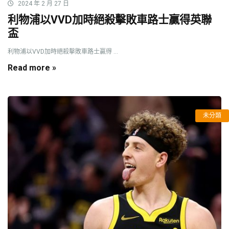
2024 年 2 月 27 日
利物浦以VVD加時絕殺擊敗車路士贏得英聯
盃
利物浦以VVD加時絕殺擊敗車路士贏得 ...
Read more »
未分類