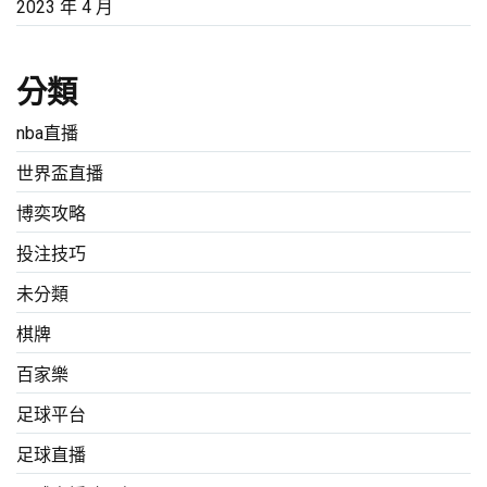
2023 年 4 月
分類
nba直播
世界盃直播
博奕攻略
投注技巧
未分類
棋牌
百家樂
足球平台
足球直播