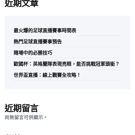
近期文章
最火爆的足球直播賽事時間表
熱門足球直播賽事預告
賭場中的必勝技巧
歐國杯：英格蘭隊表現亮眼，能否挑戰冠軍頭銜？
世界盃直播：線上觀賽全攻略！
近期留言
尚無留言可供顯示。