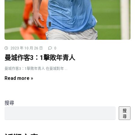
2023 年 10 月 26 日
0
曼城作客3：1擊敗年青人
曼城作客3：1擊敗年青人 在曼城對年 ...
Read more »
搜尋
搜
尋