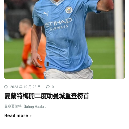
2023 年 10 月 28 日
0
夏蘭特梅開二度助曼城重登榜首
艾寧夏蘭特（Erling Haala ...
Read more »