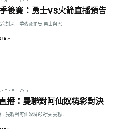
 6 月 6 日
0
A季後賽：勇士VS火箭直播預告
箭對決：季後賽預告 勇士與火 ...
re »
 6 月 5 日
0
直播：曼聯對阿仙奴精彩對決
：曼聯對阿仙奴精彩對決 曼聯 ...