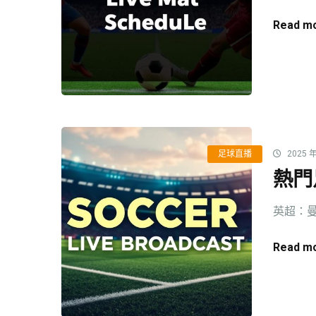
Read mo
足球直播
2025 年
熱門
英超：曼
Read mo