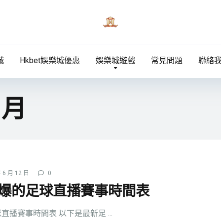
城
Hkbet娛樂城優惠
娛樂城遊戲
常見問題
聯絡
 月
 6 月 12 日
0
爆的足球直播賽事時間表
直播賽事時間表 以下是最新足 ...