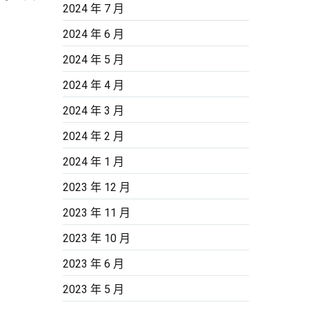
2024 年 7 月
2024 年 6 月
2024 年 5 月
2024 年 4 月
2024 年 3 月
2024 年 2 月
2024 年 1 月
2023 年 12 月
2023 年 11 月
2023 年 10 月
2023 年 6 月
2023 年 5 月