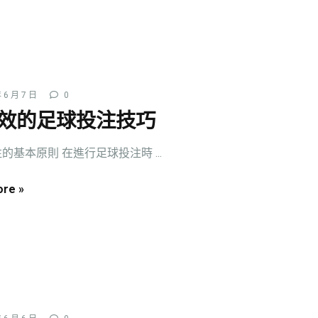
 6 月 7 日
0
效的足球投注技巧
的基本原則 在進行足球投注時 ...
re »