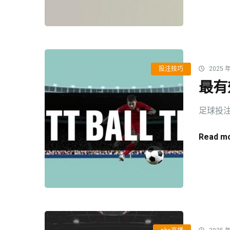
投注技巧
2025 年
最有
足球投注
Read mo