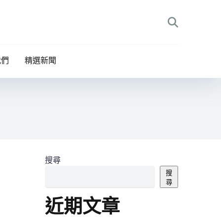
我們
精選新聞
搜尋
搜
尋
近期文章