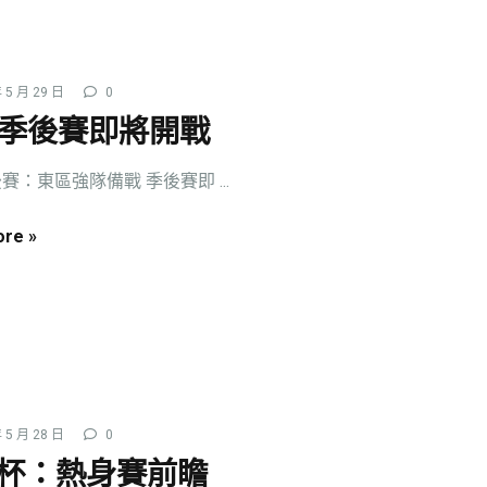
 5 月 29 日
0
A季後賽即將開戰
後賽：東區強隊備戰 季後賽即 ...
re »
 5 月 28 日
0
杯：熱身賽前瞻