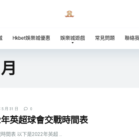
城
Hkbet娛樂城優惠
娛樂城遊戲
常見問題
聯絡
 月
 5 月 31 日
0
22年英超球會交戰時間表
間表 以下是2022年英超 ...