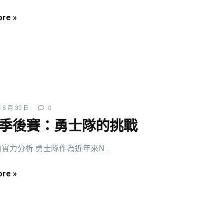
re »
 5 月 30 日
0
A季後賽：勇士隊的挑戰
實力分析 勇士隊作為近年來N ...
re »