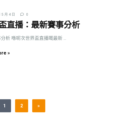
 5 月 4 日
0
盃直播：最新賽事分析
分析 喺呢次世界盃直播嘅最新 ...
re »
1
2
»