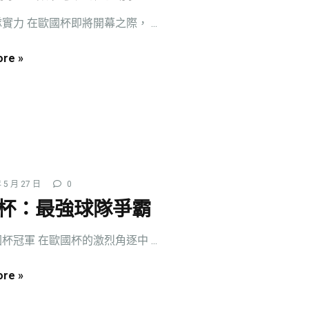
實力 在歐國杯即將開幕之際， ...
re »
 5 月 27 日
0
杯：最強球隊爭霸
杯冠軍 在歐國杯的激烈角逐中 ...
re »