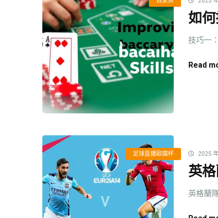
百家樂
2025 年
如何
技巧一：
Read mo
足球直播歐國杯
2025 年
英格
英格蘭隊