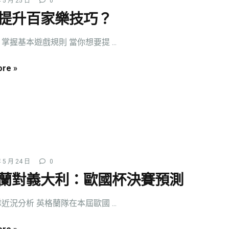
 5 月 25 日
0
提升百家樂技巧？
掌握基本遊戲規則 當你想要提 ...
re »
 5 月 24 日
0
蘭對義大利：歐國杯決賽預測
近況分析 英格蘭隊在本屆歐國 ...