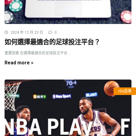
2024 年 12 月 23 日
0
如何選擇最適合的足球投注平台？
重要因素 在選擇最適合的足球投注平台 ...
Read more »
nba直播