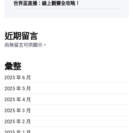
世界盃直播：線上觀賽全攻略！
近期留言
尚無留言可供顯示。
彙整
2025 年 6 月
2025 年 5 月
2025 年 4 月
2025 年 3 月
2025 年 2 月
2025 年 1 月