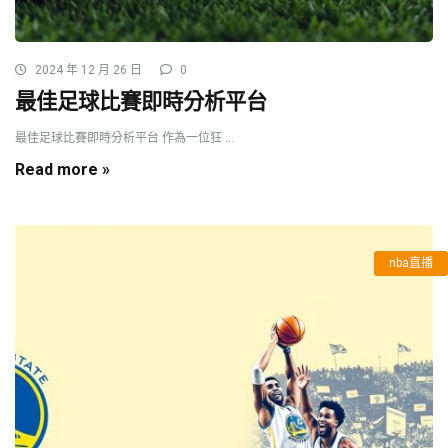
2024 年 12 月 26 日
0
最佳足球比賽即時分析平台
最佳足球比賽即時分析平台 作為一位狂 ...
Read more »
nba直播