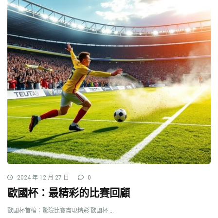
2024 年 12 月 27 日
0
歐國杯：最精彩的比賽回顧
歐國杯首輪：驚險比賽盡現精彩 歐國杯 ...