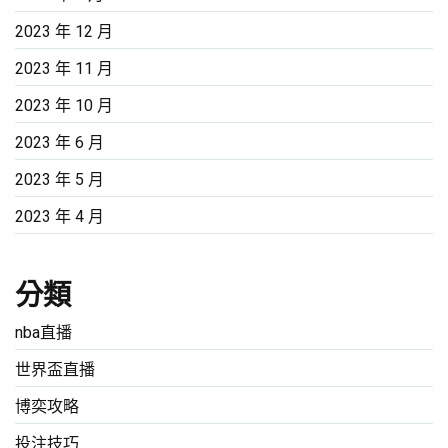
2023 年 12 月
2023 年 11 月
2023 年 10 月
2023 年 6 月
2023 年 5 月
2023 年 4 月
分類
nba直播
世界盃直播
博奕攻略
投注技巧