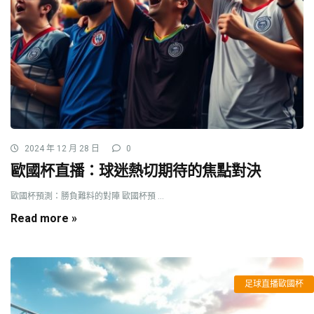
2024 年 12 月 28 日
0
歐國杯直播：球迷熱切期待的焦點對決
歐國杯預測：勝負難料的對陣 歐國杯預 ...
Read more »
足球直播歐國杯