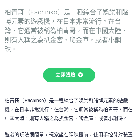
柏青哥（Pachinko）是一種綜合了娛樂和賭
博元素的遊戲機，在日本非常流行。在台
灣，它通常被稱為柏青哥，而在中國大陸，
則有人稱之為扒金宮、爬金庫，或者小鋼
珠。
立即體驗
柏青哥（Pachinko）是一種綜合了娛樂和賭博元素的遊戲
機，在日本非常流行。在台灣，它通常被稱為柏青哥，而在
中國大陸，則有人稱之為扒金宮、爬金庫，或者小鋼珠。
遊戲的玩法很簡單，玩家坐在彈珠檯前，使用手控發射裝置