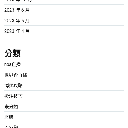
2023 年 6 月
2023 年 5 月
2023 年 4 月
分類
nba直播
世界盃直播
博奕攻略
投注技巧
未分類
棋牌
百家樂