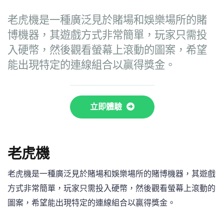
老虎機是一種廣泛見於賭場和娛樂場所的賭
博機器，其遊戲方式非常簡單，玩家只需投
入硬幣，然後觀看螢幕上滾動的圖案，希望
能出現特定的連線組合以贏得獎金。
立即體驗
老虎機
老虎機是一種廣泛見於賭場和娛樂場所的賭博機器，其遊戲
方式非常簡單，玩家只需投入硬幣，然後觀看螢幕上滾動的
圖案，希望能出現特定的連線組合以贏得獎金。