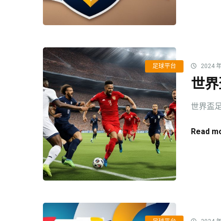
足球平台
2024 年
世界
世界盃足
Read mo