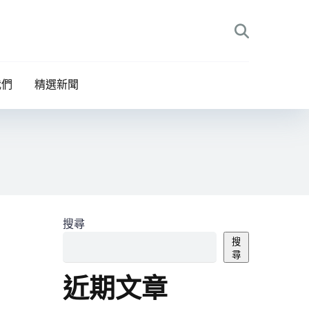
我們
精選新聞
搜尋
搜
尋
近期文章