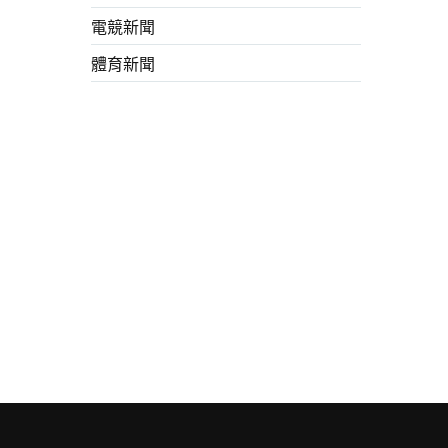
電競新聞
體育新聞