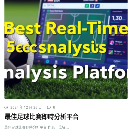
2024 年 12 月 26 日
0
最佳足球比賽即時分析平台
最佳足球比賽即時分析平台 作為一位狂 ...