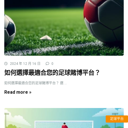
2024 年 12 月 16 日
0
如何選擇最適合您的足球賭博平台？
如何選擇最適合您的足球賭博平台？ 選 ...
Read more »
足球平台