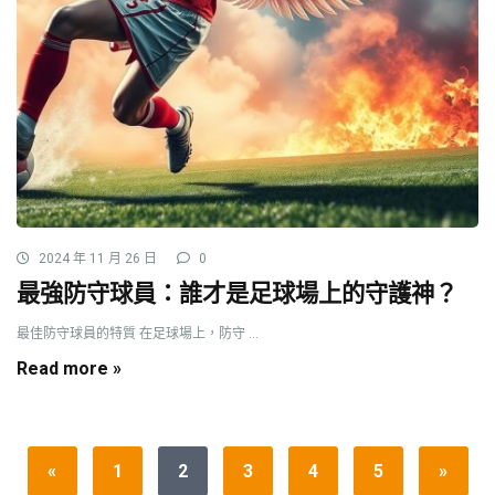
2024 年 11 月 26 日
0
最強防守球員：誰才是足球場上的守護神？
最佳防守球員的特質 在足球場上，防守 ...
Read more »
«
1
2
3
4
5
»