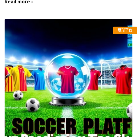
Read more »
足球平台