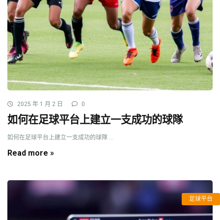
2025 年 1 月 2 日
0
如何在足球平台上建立一支成功的球隊
如何在足球平台上建立一支成功的球隊 ...
Read more »
足球平台