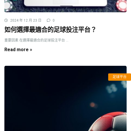
2024 年 12 月 23 日
0
如何選擇最適合的足球投注平台？
重要因素 在選擇最適合的足球投注平台 ...
Read more »
足球平台