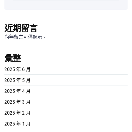
近期留言
尚無留言可供顯示。
彙整
2025 年 6 月
2025 年 5 月
2025 年 4 月
2025 年 3 月
2025 年 2 月
2025 年 1 月