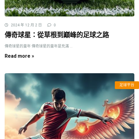
2024 年 12 月 2 日
0
傳奇球星：從草根到巔峰的足球之路
傳奇球星的童年 傳奇球星的童年是充滿 ...
Read more »
足球平台