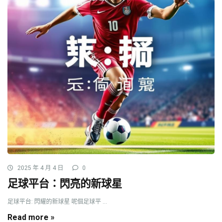
2025 年 4 月 4 日
0
足球平台：閃亮的新球星
足球平台: 閃耀的新球星 呢個足球平 ...
Read more »