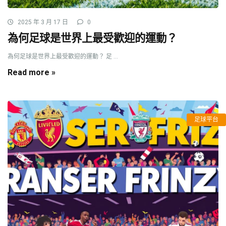
2025 年 3 月 17 日
0
為何足球是世界上最受歡迎的運動？
為何足球是世界上最受歡迎的運動？ 足 ...
Read more »
足球平台