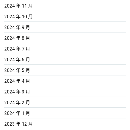
2024 年 11 月
2024 年 10 月
2024 年 9 月
2024 年 8 月
2024 年 7 月
2024 年 6 月
2024 年 5 月
2024 年 4 月
2024 年 3 月
2024 年 2 月
2024 年 1 月
2023 年 12 月