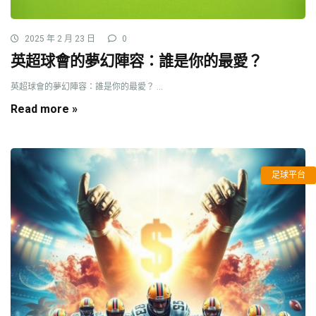
2025 年 2 月 23 日
0
英超球會的夢幻陣容：誰是你的最愛？
英超球會的夢幻陣容：誰是你的最愛？ ...
Read more »
足球平台