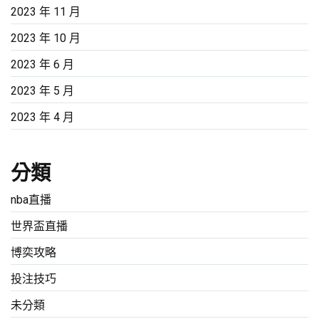
2023 年 11 月
2023 年 10 月
2023 年 6 月
2023 年 5 月
2023 年 4 月
分類
nba直播
世界盃直播
博奕攻略
投注技巧
未分類