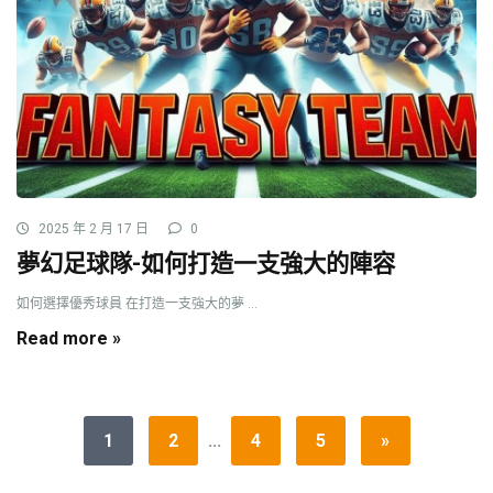
2025 年 2 月 17 日
0
夢幻足球隊-如何打造一支強大的陣容
如何選擇優秀球員 在打造一支強大的夢 ...
Read more »
1
2
...
4
5
»