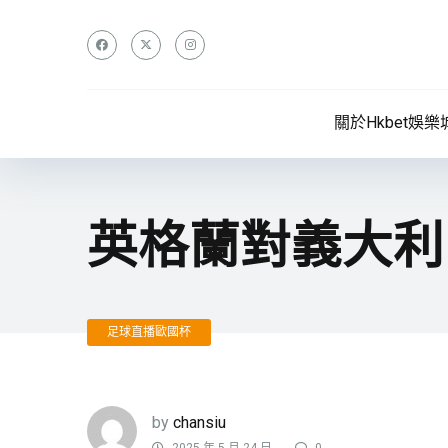
關於Hkbet娛樂
英格蘭對義大利
足球直播歐國杯
by
chansiu