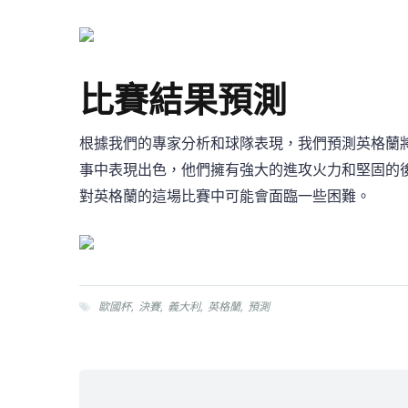
比賽結果預測
根據我們的專家分析和球隊表現，我們預測英格蘭將
事中表現出色，他們擁有強大的進攻火力和堅固的
對英格蘭的這場比賽中可能會面臨一些困難。
歐國杯
,
決賽
,
義大利
,
英格蘭
,
預測