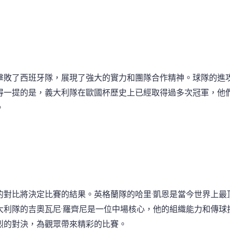
擊敗了西班牙隊，展現了強大的實力和團隊合作精神。球隊的進
得一提的是，義大利隊在歐國杯歷史上已經取得過多次冠軍，他
。
的對比將決定比賽的結果。英格蘭隊的哈里·凱恩是當今世界上最
大利隊的吉奧瓦尼·羅齊尼是一位中場核心，他的組織能力和傳球
烈的對決，為觀眾帶來精彩的比賽。