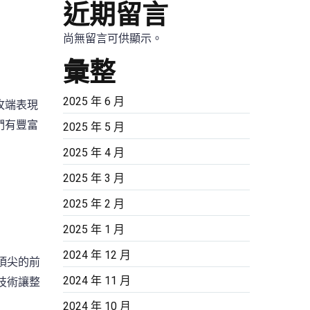
近期留言
尚無留言可供顯示。
彙整
2025 年 6 月
攻端表現
們有豐富
2025 年 5 月
2025 年 4 月
2025 年 3 月
2025 年 2 月
2025 年 1 月
2024 年 12 月
頂尖的前
2024 年 11 月
技術讓整
2024 年 10 月