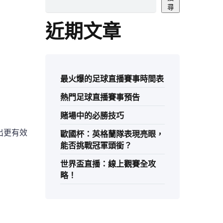
尋
近期文章
最火爆的足球直播賽事時間表
熱門足球直播賽事預告
賭場中的必勝技巧
出更有效
歐國杯：英格蘭隊表現亮眼，
能否挑戰冠軍頭銜？
世界盃直播：線上觀賽全攻
略！