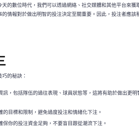
今天的數位時代，我們可以透過網絡、社交媒體和其他平台來獲
事的情報對於做出明智的投注決定至關重要。因此，投注者應該
三
技巧的秘訣：
資訊，包括隊伍的過往表現、球員狀態等，這將有助於做出更明
確的目標和限制，避免過度投注和情緒化下注。
確保你的投注資金足夠，不要盲目跟從潮流下注。