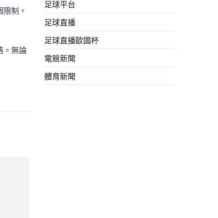
足球平台
個限制。
足球直播
足球直播歐國杯
略。無論
電競新聞
體育新聞