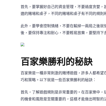
首先，要掌握好自己的資金管理，不要過度贪婪，
適的賭場和桌子，不同的賭場和桌子有不同的規則
此外，要學會控制情緒，不要在輸掉一兩局之後就
後，要保持專注和耐心，不要輕易放棄，要堅持下
百家樂勝利的秘訣
百家樂是一種非常刺激的賭博遊戲，許多人都希望
巧和策略。以下就是一些百家樂勝利的秘訣：
首先，了解遊戲規則是非常重要的。在百家樂中，
的機會和風險是至關重要的，這樣才能做出明智的