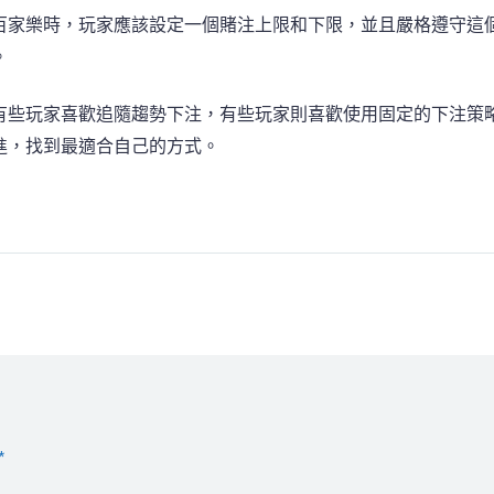
百家樂時，玩家應該設定一個賭注上限和下限，並且嚴格遵守這
。
有些玩家喜歡追隨趨勢下注，有些玩家則喜歡使用固定的下注策
進，找到最適合自己的方式。
*