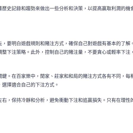
據歷史記錄和趨勢來做出一些分析和決策，以提高贏取利潤的機
先，要明白遊戲規則和賭注方式，確保自己對遊戲有基本的了解
調整下注策略。此外，控制自己的賭注量，不要貪心或輕率下注
關鍵。在百家樂中，閒家、莊家和和局的賭注方式各有不同，每
，選擇適合自己的下注方式。
左右，保持冷靜和分析，避免衝動下注和追贏損失。只有在理性