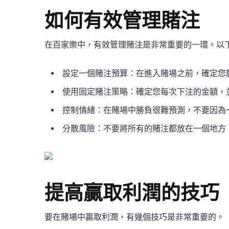
如何有效管理賭注
在百家樂中，有效管理賭注是非常重要的一環。以
設定一個賭注預算：在進入賭場之前，確定您
使用固定賭注策略：確定您每次下注的金額，
控制情緒：在賭場中勝負很難預測，不要因為
分散風險：不要將所有的賭注都放在一個地方
提高贏取利潤的技巧
要在賭場中贏取利潤，有幾個技巧是非常重要的。