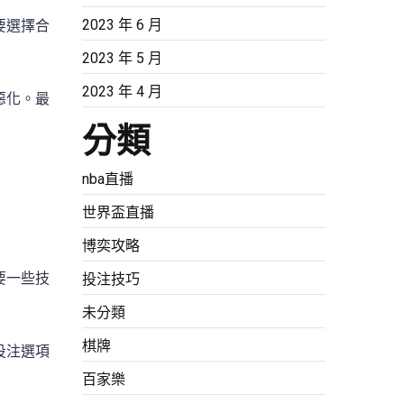
2023 年 6 月
要選擇合
2023 年 5 月
2023 年 4 月
惡化。最
分類
nba直播
世界盃直播
博奕攻略
要一些技
投注技巧
未分類
棋牌
投注選項
百家樂