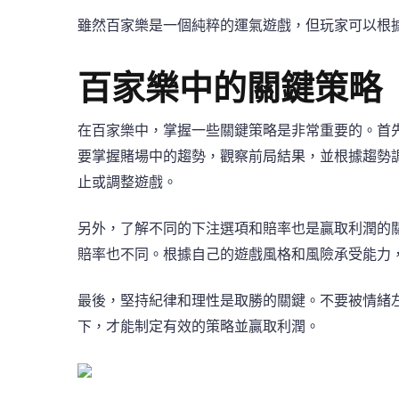
雖然百家樂是一個純粹的運氣遊戲，但玩家可以根
百家樂中的關鍵策略
在百家樂中，掌握一些關鍵策略是非常重要的。首
要掌握賭場中的趨勢，觀察前局結果，並根據趨勢
止或調整遊戲。
另外，了解不同的下注選項和賠率也是贏取利潤的
賠率也不同。根據自己的遊戲風格和風險承受能力
最後，堅持紀律和理性是取勝的關鍵。不要被情緒
下，才能制定有效的策略並贏取利潤。