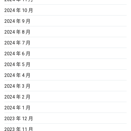
2024 年 10 月
2024 年 9 月
2024 年 8 月
2024 年 7 月
2024 年 6 月
2024 年 5 月
2024 年 4 月
2024 年 3 月
2024 年 2 月
2024 年 1 月
2023 年 12 月
2023 年 11 月