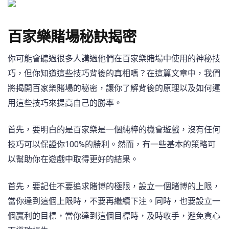
百家樂賭場秘訣揭密
你可能會聽過很多人講過他們在百家樂賭場中使用的神秘技
巧，但你知道這些技巧背後的真相嗎？在這篇文章中，我們
將揭開百家樂賭場的秘密，讓你了解背後的原理以及如何運
用這些技巧來提高自己的勝率。
首先，要明白的是百家樂是一個純粹的機會遊戲，沒有任何
技巧可以保證你100%的勝利。然而，有一些基本的策略可
以幫助你在遊戲中取得更好的結果。
首先，要記住不要追求賭博的極限，設立一個賭博的上限，
當你達到這個上限時，不要再繼續下注。同時，也要設立一
個贏利的目標，當你達到這個目標時，及時收手，避免貪心