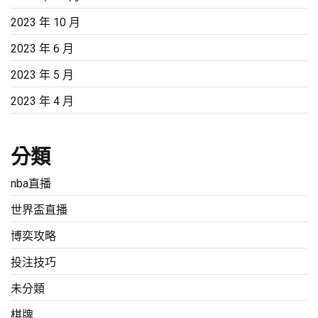
2023 年 10 月
2023 年 6 月
2023 年 5 月
2023 年 4 月
分類
nba直播
世界盃直播
博奕攻略
投注技巧
未分類
棋牌