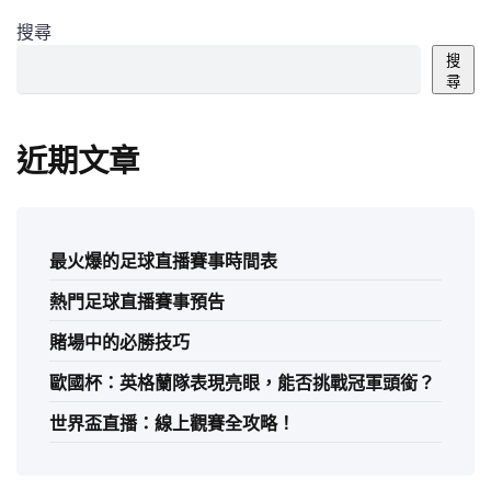
搜尋
搜
尋
近期文章
最火爆的足球直播賽事時間表
熱門足球直播賽事預告
賭場中的必勝技巧
歐國杯：英格蘭隊表現亮眼，能否挑戰冠軍頭銜？
世界盃直播：線上觀賽全攻略！