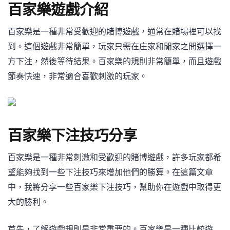
百家樂遊戲介紹
百家樂是一種非常受歡迎的賭博遊戲，通常在賭場裡可以找
到。這個遊戲非常簡單，玩家只需在庄家和閒家之間選擇一
方下注，然後等待結果。百家樂的規則非常簡單，而且遊戲
節奏快速，非常適合喜歡刺激的玩家。
百家樂下注技巧分享
百家樂是一種非常刺激和受歡迎的賭博遊戲，許多玩家都希
望能夠找到一些下注技巧來增加他們的勝算。在這篇文章
中，我將分享一些百家樂下注技巧，幫助你在遊戲中取得更
大的勝利。
首先，了解遊戲規則是非常重要的。百家樂是一種比較遊