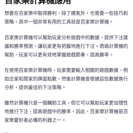
百家樂計算機應用
想要在百家樂中取得勝利，除了運氣外，也需要一些技巧和
策略。其中一個非常有用的工具就是百家樂計算機。
百家樂計算機可以幫助玩家分析遊戲中的數據，提供下注建
議和勝率預測，讓玩家更有把握地進行下注。透過計算機的
幫助，玩家可以更有效地掌握遊戲節奏，提高勝率。
在使用百家樂計算機時，玩家需要輸入相關的遊戲數據，例
如庄家和閒家的牌面點數，然後計算機會根據這些數據進行
分析，提供最佳的下注策略。
雖然計算機只是一個輔助工具，但它可以幫助玩家更加理性
地進行下注，提高遊戲中的勝率。因此，百家樂計算機是百
家樂愛好者必備的利器之一。