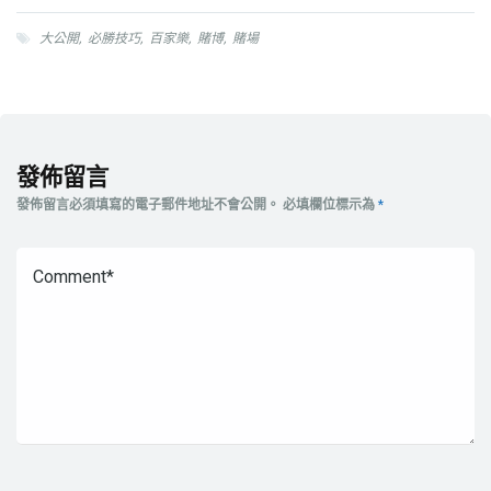
大公開
,
必勝技巧
,
百家樂
,
賭博
,
賭場
發佈留言
發佈留言必須填寫的電子郵件地址不會公開。
必填欄位標示為
*