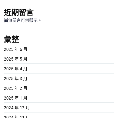
近期留言
尚無留言可供顯示。
彙整
2025 年 6 月
2025 年 5 月
2025 年 4 月
2025 年 3 月
2025 年 2 月
2025 年 1 月
2024 年 12 月
2024 年 11 月