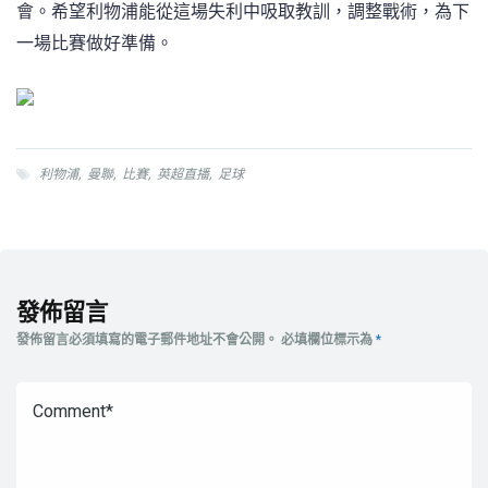
會。希望利物浦能從這場失利中吸取教訓，調整戰術，為下
一場比賽做好準備。
利物浦
,
曼聯
,
比賽
,
英超直播
,
足球
發佈留言
發佈留言必須填寫的電子郵件地址不會公開。
必填欄位標示為
*