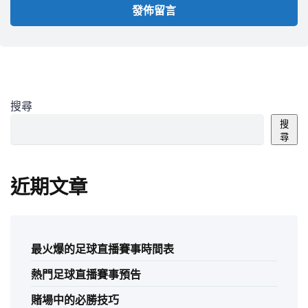
搜尋
搜
尋
近期文章
最火爆的足球直播賽事時間表
熱門足球直播賽事預告
賭場中的必勝技巧