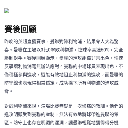
賽後回顧
昨晚的英超直播賽事，曼聯對陣利物浦，結果令人大為驚
喜。曼聯在主場以3比0擊敗利物浦，控球率高達60%，完全
壓制對手。賽後回顧顯示，曼聯的進攻組織非常出色，快速
反擊讓利物浦毫無辦法應對。曼聯的中場球員表現出色，不
僅積極參與進攻，還能有效地阻止利物浦的進攻。而曼聯的
防守線也表現得相當穩定，成功挡下所有利物浦的進攻威
脅。
對於利物浦來說，這場比賽無疑是一次慘痛的教訓。他們的
進攻明顯受到曼聯的壓制，無法有效地將球帶進曼聯的禁
區。防守上也存在明顯的漏洞，讓曼聯輕鬆地獲得得分機