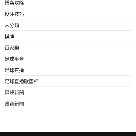
博奕攻略
投注技巧
未分類
棋牌
百家樂
足球平台
足球直播
足球直播歐國杯
電競新聞
體育新聞