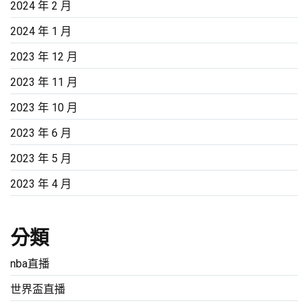
2024 年 2 月
2024 年 1 月
2023 年 12 月
2023 年 11 月
2023 年 10 月
2023 年 6 月
2023 年 5 月
2023 年 4 月
分類
nba直播
世界盃直播