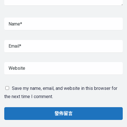
Save my name, email, and website in this browser for
the next time I comment.