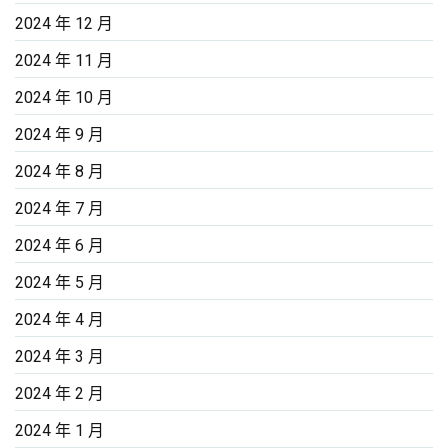
2024 年 12 月
2024 年 11 月
2024 年 10 月
2024 年 9 月
2024 年 8 月
2024 年 7 月
2024 年 6 月
2024 年 5 月
2024 年 4 月
2024 年 3 月
2024 年 2 月
2024 年 1 月