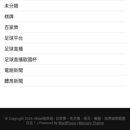
未分類
棋牌
百家樂
足球平台
足球直播
足球直播歐國杯
電競新聞
體育新聞
© Copyright 2026 Hkbet娛樂城 - 百家樂、老虎機、撲克、輪盤、娛樂城樂趣盡
在此！ | Powered by
WordPress
|
Mercury Theme