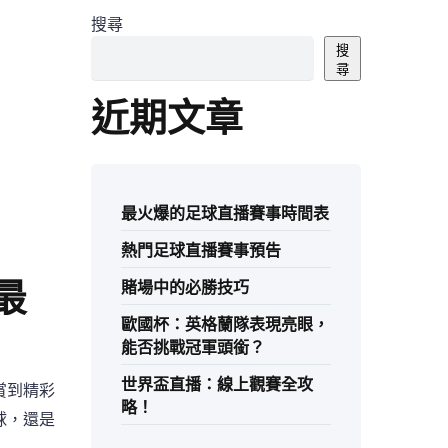
搜尋
搜
尋
近期文章
最火爆的足球直播賽事時間表
熱門足球直播賽事預告
最
賭場中的必勝技巧
歐國杯：英格蘭隊表現亮眼，
能否挑戰冠軍頭銜？
世界盃直播：線上觀賽全攻
賞到精彩
略！
球，還是