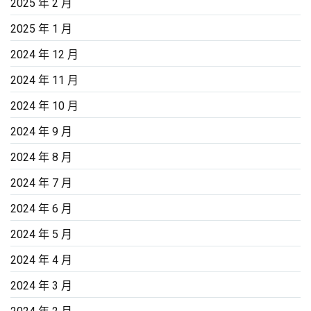
2025 年 2 月
2025 年 1 月
2024 年 12 月
2024 年 11 月
2024 年 10 月
2024 年 9 月
2024 年 8 月
2024 年 7 月
2024 年 6 月
2024 年 5 月
2024 年 4 月
2024 年 3 月