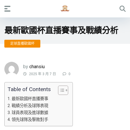
最新歐國杯直播賽事及戰績分析
足球直播歐國杯
by
chansiu
2025 年 3 月 7 日
0
Table of Contents
最新歐國杯直播賽事
戰績分析及球隊表現
球員表現及進球數據
領先球隊及擊敗對手