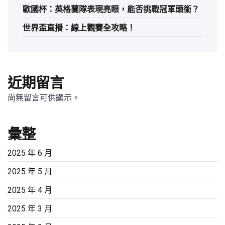
歐國杯：英格蘭隊表現亮眼，能否挑戰冠軍頭銜？
世界盃直播：線上觀賽全攻略！
近期留言
尚無留言可供顯示。
彙整
2025 年 6 月
2025 年 5 月
2025 年 4 月
2025 年 3 月