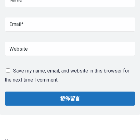
Save my name, email, and website in this browser for
the next time I comment.