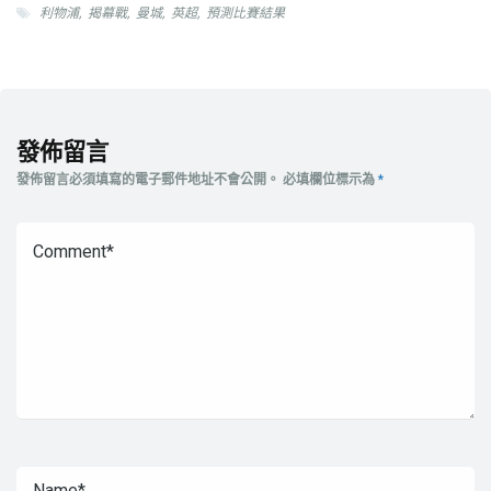
利物浦
,
揭幕戰
,
曼城
,
英超
,
預測比賽結果
發佈留言
發佈留言必須填寫的電子郵件地址不會公開。
必填欄位標示為
*