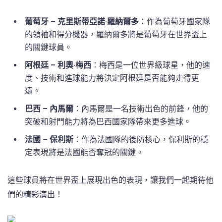
葡萄牙 – 克里斯蒂亞諾·羅納爾多
：作為葡萄牙國家隊
的領袖和得分機器，羅納爾多將是葡萄牙在世界盃上
的關鍵球員。
阿根廷 – 利奧·梅西
：梅西是一位世界級球星，他的速
度、技術和進球能力將決定阿根廷是否能夠走得更
遠。
巴西 – 內馬爾
：內馬爾是一名技術出色的前鋒，他的
突破和射門能力將為巴西國家隊帶來更多進球。
法國 – 保利斯
：作為法國隊的後防核心，保利斯的穩
定表現將是法國能否奪冠的關鍵。
這些球員將在世界盃上展現出色的表現，讓我們一起期待他
們的精彩演出！