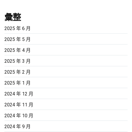
彙整
2025 年 6 月
2025 年 5 月
2025 年 4 月
2025 年 3 月
2025 年 2 月
2025 年 1 月
2024 年 12 月
2024 年 11 月
2024 年 10 月
2024 年 9 月