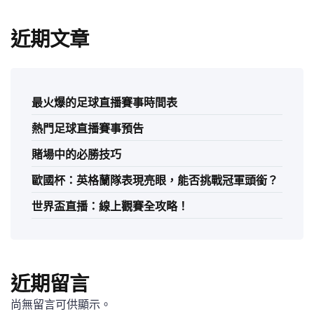
近期文章
最火爆的足球直播賽事時間表
熱門足球直播賽事預告
賭場中的必勝技巧
歐國杯：英格蘭隊表現亮眼，能否挑戰冠軍頭銜？
世界盃直播：線上觀賽全攻略！
近期留言
尚無留言可供顯示。