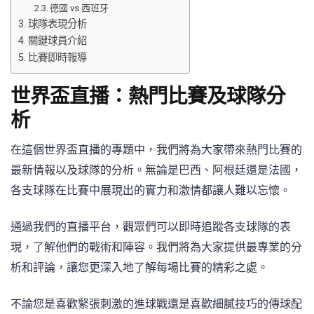
德國 vs 西班牙
球隊表現分析
關鍵球員介紹
比賽即時報導
世界盃直播：熱門比賽及球隊分
析
在這個世界盃直播的專題中，我們將為大家帶來熱門比賽的
最新情報以及球隊的分析。無論是巴西、阿根廷還是法國，
各支球隊在比賽中展現出的實力和激情都讓人難以忘懷。
通過我們的直播平台，觀眾們可以即時追蹤各支球隊的表
現，了解他們的戰術和陣容。我們將為大家提供最專業的分
析和評論，讓您更深入地了解每場比賽的精彩之處。
不論您是喜歡緊張刺激的進球戰還是喜歡細膩技巧的傳球配