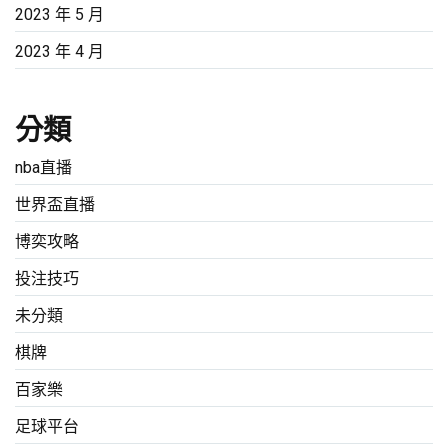
2023 年 5 月
2023 年 4 月
分類
nba直播
世界盃直播
博奕攻略
投注技巧
未分類
棋牌
百家樂
足球平台