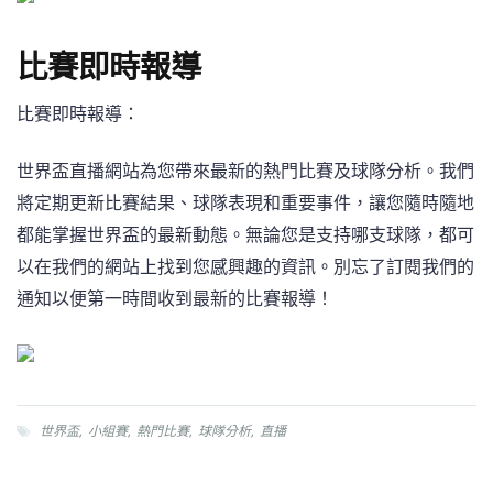
比賽即時報導
比賽即時報導：
世界盃直播網站為您帶來最新的熱門比賽及球隊分析。我們
將定期更新比賽結果、球隊表現和重要事件，讓您隨時隨地
都能掌握世界盃的最新動態。無論您是支持哪支球隊，都可
以在我們的網站上找到您感興趣的資訊。別忘了訂閱我們的
通知以便第一時間收到最新的比賽報導！
世界盃
,
小組賽
,
熱門比賽
,
球隊分析
,
直播