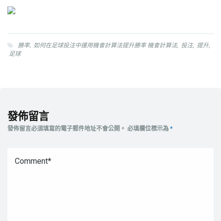
勝率
,
如何在足球投注中運用機會計算法提升勝率 機會計算法
,
投注
,
提升
,
足球
發佈留言
發佈留言必須填寫的電子郵件地址不會公開。
必填欄位標示為
*