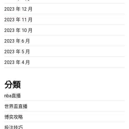
2023 年 12 月
2023 年 11 月
2023 年 10 月
2023 年 6 月
2023 年 5 月
2023 年 4 月
分類
nba直播
世界盃直播
博奕攻略
投注技巧