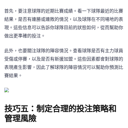
首先，要注意球隊的近期比賽成績。看一下球隊最近的比賽
結果，是否有連勝或連敗的情況，以及球隊在不同場地的表
現。這些信息可以告訴你球隊目前的狀態如何，從而幫助你
做出更準確的投注。
此外，也要關注球隊的陣容情況。查看球隊是否有主力球員
受傷或停賽，以及是否有新援加盟。這些因素都會對球隊的
表現產生影響，因此了解球隊的陣容情況可以幫助你預測比
賽結果。
技巧五：制定合理的投注策略和
管理風險