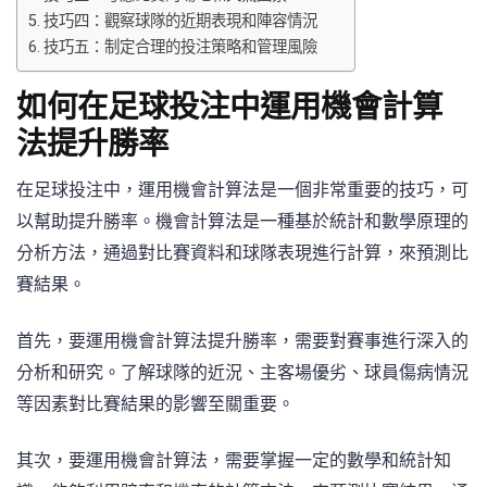
技巧四：觀察球隊的近期表現和陣容情況
技巧五：制定合理的投注策略和管理風險
如何在足球投注中運用機會計算
法提升勝率
在足球投注中，運用機會計算法是一個非常重要的技巧，可
以幫助提升勝率。機會計算法是一種基於統計和數學原理的
分析方法，通過對比賽資料和球隊表現進行計算，來預測比
賽結果。
首先，要運用機會計算法提升勝率，需要對賽事進行深入的
分析和研究。了解球隊的近況、主客場優劣、球員傷病情況
等因素對比賽結果的影響至關重要。
其次，要運用機會計算法，需要掌握一定的數學和統計知