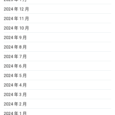
2024 年 12 月
2024 年 11 月
2024 年 10 月
2024 年 9 月
2024 年 8 月
2024 年 7 月
2024 年 6 月
2024 年 5 月
2024 年 4 月
2024 年 3 月
2024 年 2 月
2024 年 1 月