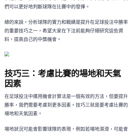
們可以更好地判斷球隊在比賽中的發揮。
總的來說，分析球隊的實力和戰績是提升在足球投注中勝率
的重要技巧之一，希望大家在下注前能夠仔細研究這些資
料，提高自己的中獎機會。
技巧三：考慮比賽的場地和天氣
因素
在足球投注中運用機會計算法是一個有效的方法，但要提升
勝率，我們需要考慮到更多因素。技巧三就是要考慮比賽的
場地和天氣因素。
場地狀況可能會影響球隊的表現，例如若場地濕滑，可能會