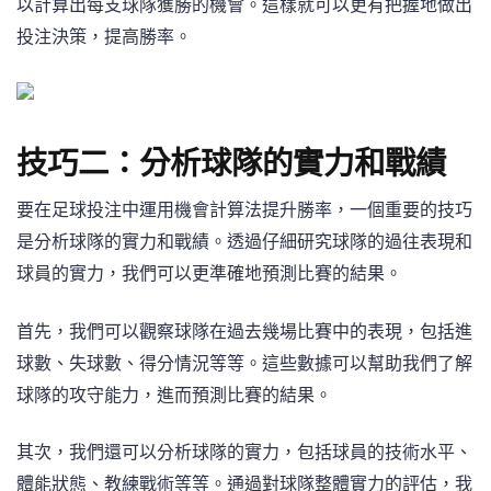
以計算出每支球隊獲勝的機會。這樣就可以更有把握地做出
投注決策，提高勝率。
技巧二：分析球隊的實力和戰績
要在足球投注中運用機會計算法提升勝率，一個重要的技巧
是分析球隊的實力和戰績。透過仔細研究球隊的過往表現和
球員的實力，我們可以更準確地預測比賽的結果。
首先，我們可以觀察球隊在過去幾場比賽中的表現，包括進
球數、失球數、得分情況等等。這些數據可以幫助我們了解
球隊的攻守能力，進而預測比賽的結果。
其次，我們還可以分析球隊的實力，包括球員的技術水平、
體能狀態、教練戰術等等。通過對球隊整體實力的評估，我