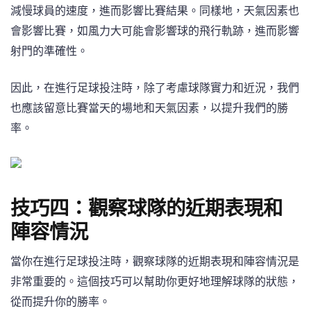
減慢球員的速度，進而影響比賽結果。同樣地，天氣因素也
會影響比賽，如風力大可能會影響球的飛行軌跡，進而影響
射門的準確性。
因此，在進行足球投注時，除了考慮球隊實力和近況，我們
也應該留意比賽當天的場地和天氣因素，以提升我們的勝
率。
技巧四：觀察球隊的近期表現和
陣容情況
當你在進行足球投注時，觀察球隊的近期表現和陣容情況是
非常重要的。這個技巧可以幫助你更好地理解球隊的狀態，
從而提升你的勝率。