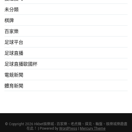
未分類
棋牌
百家樂
足球平台
足球直播
足球直播歐國杯
電競新聞
體育新聞
© Copyright 2026 Hkbet娛樂城 - 百家樂、老虎機、撲克、輪盤、娛樂城樂趣盡
在此！ | Powered by
WordPress
|
Mercury Theme