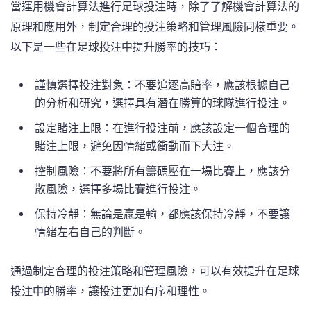
當運用機會計算法進行足球投注時，除了了解機會計算法的
原理和應用外，制定合理的投注策略和管理風險同樣重要。
以下是一些在足球投注中提升勝率的技巧：
謹慎選擇投注對象：不要追逐高賠率，應該根據自己
的分析和研究，選擇具有潛在勝算的球隊進行投注。
設定賭注上限：在進行投注前，應該設定一個合理的
賭注上限，避免因情緒或衝動而下大注。
控制風險：不要將所有籌碼壓在一場比賽上，應該分
散風險，選擇多場比賽進行投注。
保持冷靜：無論是贏是輸，都應該保持冷靜，不要讓
情緒左右自己的判斷。
通過制定合理的投注策略和管理風險，可以有效提升在足球
投注中的勝率，讓投注更加有序和理性。