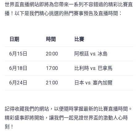
世界盃直播網站即將為您帶來一系列不容錯過的精彩比賽直
播！以下是我們精心挑選的熱門賽事預告及直播時間：
日期
時間
比賽
6月15日
20:00
阿根廷 vs. 冰島
6月18日
17:00
比利時 vs. 巴拿馬
6月24日
21:00
日本 vs. 塞內加爾
記得收藏我們的網站，以便隨時掌握最新的比賽直播時間。
精彩盛事即將開始，讓我們一起見證世界盃的激動人心時
刻！