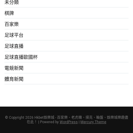
未分類
棋牌
百家樂
足球平台
足球直播
足球直播歐國杯
電競新聞
體育新聞
© Copyright 2026 Hkbet娛樂城 - 百家樂、老虎機、撲克、輪盤、娛樂城樂趣盡
在此！ | Powered by
WordPress
|
Mercury Theme