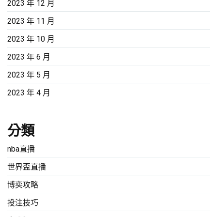
2023 年 12 月
2023 年 11 月
2023 年 10 月
2023 年 6 月
2023 年 5 月
2023 年 4 月
分類
nba直播
世界盃直播
博奕攻略
投注技巧