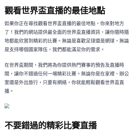
觀看世界盃直播的最佳地點
如果你正在尋找觀看世界盃直播的最佳地點，你來對地方
了！我們的網站提供最全面的世界盃直播資訊，讓你隨時隨
地都能欣賞到精彩的比賽。無論是喜歡足球還是網球，無論
是支持哪個國家隊伍，我們都能滿足你的需求。
在世界盃期間，我們將為你提供熱門賽事的預告及直播時
間，讓你不錯過任何一場精彩比賽。無論你是在家裡、辦公
室還是外出旅行，只要有網絡，你就能輕鬆觀看世界盃直
播。
不要錯過的精彩比賽直播