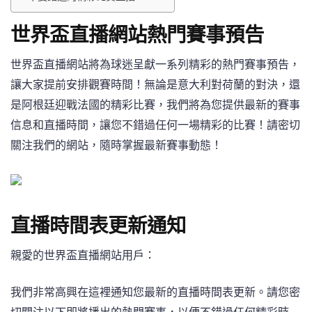
世界盃直播網站熱門賽事預告
世界盃直播網站將為球迷呈獻一系列精彩的熱門賽事預告，
讓大家提前安排觀賽時間！無論是意大利對荷蘭的對決，還
是阿根廷迎戰法國的精彩比賽，我們將為您提供最新的賽事
信息和直播時間，讓您不錯過任何一場精彩的比賽！請密切
關注我們的網站，隨時掌握最新賽事動態！
直播時間表更新通知
親愛的世界盃直播網站用戶：
我們非常高興在這裡通知您最新的直播時間表更新。請您密