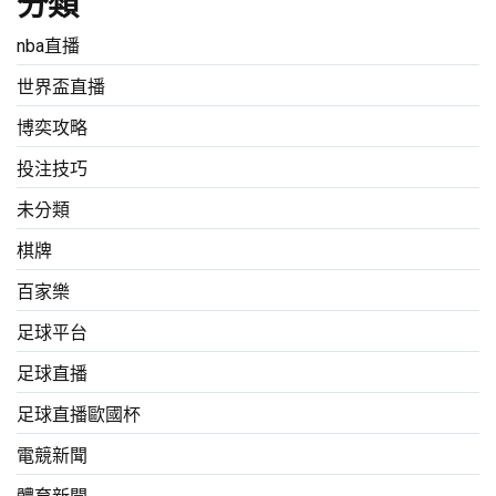
分類
nba直播
世界盃直播
博奕攻略
投注技巧
未分類
棋牌
百家樂
足球平台
足球直播
足球直播歐國杯
電競新聞