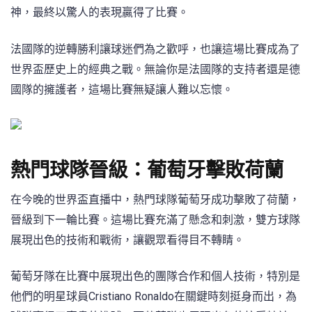
神，最終以驚人的表現贏得了比賽。
法國隊的逆轉勝利讓球迷們為之歡呼，也讓這場比賽成為了
世界盃歷史上的經典之戰。無論你是法國隊的支持者還是德
國隊的擁護者，這場比賽無疑讓人難以忘懷。
熱門球隊晉級：葡萄牙擊敗荷蘭
在今晚的世界盃直播中，熱門球隊葡萄牙成功擊敗了荷蘭，
晉級到下一輪比賽。這場比賽充滿了懸念和刺激，雙方球隊
展現出色的技術和戰術，讓觀眾看得目不轉睛。
葡萄牙隊在比賽中展現出色的團隊合作和個人技術，特別是
他們的明星球員Cristiano Ronaldo在關鍵時刻挺身而出，為