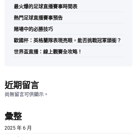
最火爆的足球直播賽事時間表
熱門足球直播賽事預告
賭場中的必勝技巧
歐國杯：英格蘭隊表現亮眼，能否挑戰冠軍頭銜？
世界盃直播：線上觀賽全攻略！
近期留言
尚無留言可供顯示。
彙整
2025 年 6 月