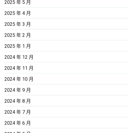
2025 年 5 月
2025 年 4 月
2025 年 3 月
2025 年 2 月
2025 年 1 月
2024 年 12 月
2024 年 11 月
2024 年 10 月
2024 年 9 月
2024 年 8 月
2024 年 7 月
2024 年 6 月