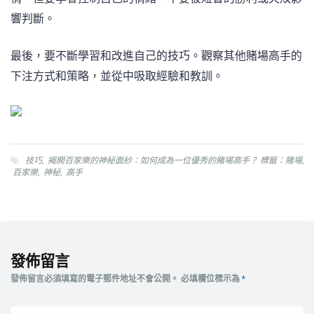
響判斷。
最後，要不斷學習和改進自己的技巧。觀察其他賭場高手的
下注方式和策略，並從中吸取經驗和教訓。
技巧
,
揭開百家樂的神秘面紗：如何成為一位優秀的賭場高手？ 標籤：賭場
,
百家樂
,
神秘
,
高手
發佈留言
發佈留言必須填寫的電子郵件地址不會公開。
必填欄位標示為
*