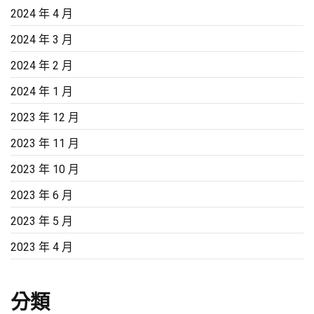
2024 年 4 月
2024 年 3 月
2024 年 2 月
2024 年 1 月
2023 年 12 月
2023 年 11 月
2023 年 10 月
2023 年 6 月
2023 年 5 月
2023 年 4 月
分類