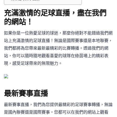
充滿激情的足球直播，盡在我們
的網站！
如果你是一位熱愛足球的球迷，那麼你絕對不能錯過我們網
站上充滿激情的足球直播！無論是國際賽事還是本地聯賽，
我們都將為您帶來最新最精彩的比賽轉播。透過我們的網
站，你可以隨時隨地觀看喜愛的球隊在綠茵場上的精彩表
現，感受足球帶來的無限魅力。
最新賽事直播
最新賽事直播，我們為您提供最精彩的足球賽事轉播，無論
是國內聯賽還是國際賽事，您都可以在我們的網站上觀看