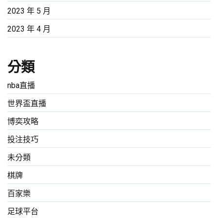
2023 年 5 月
2023 年 4 月
分類
nba直播
世界盃直播
博奕攻略
投注技巧
未分類
棋牌
百家樂
足球平台