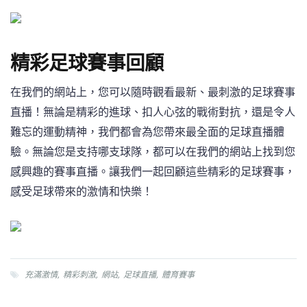
精彩足球賽事回顧
在我們的網站上，您可以隨時觀看最新、最刺激的足球賽事
直播！無論是精彩的進球、扣人心弦的戰術對抗，還是令人
難忘的運動精神，我們都會為您帶來最全面的足球直播體
驗。無論您是支持哪支球隊，都可以在我們的網站上找到您
感興趣的賽事直播。讓我們一起回顧這些精彩的足球賽事，
感受足球帶來的激情和快樂！
充滿激情
,
精彩刺激
,
網站
,
足球直播
,
體育賽事