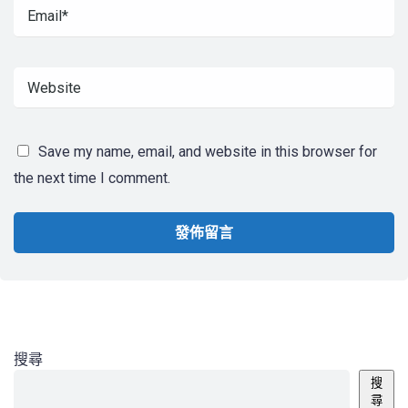
Save my name, email, and website in this browser for
the next time I comment.
搜尋
搜
尋