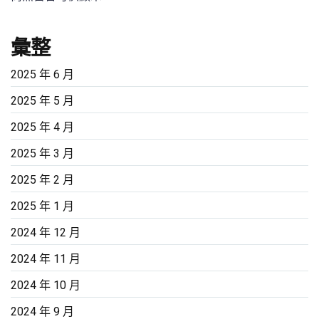
彙整
2025 年 6 月
2025 年 5 月
2025 年 4 月
2025 年 3 月
2025 年 2 月
2025 年 1 月
2024 年 12 月
2024 年 11 月
2024 年 10 月
2024 年 9 月