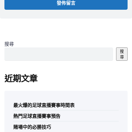
搜尋
搜
尋
近期文章
最火爆的足球直播賽事時間表
熱門足球直播賽事預告
賭場中的必勝技巧