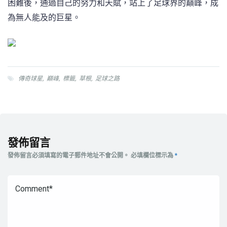
困難後，通過自己的努力和天賦，站上了足球界的巔峰，成
為無人能及的巨星。
傳奇球星
,
巔峰
,
標籤
,
草根
,
足球之路
發佈留言
發佈留言必須填寫的電子郵件地址不會公開。
必填欄位標示為
*