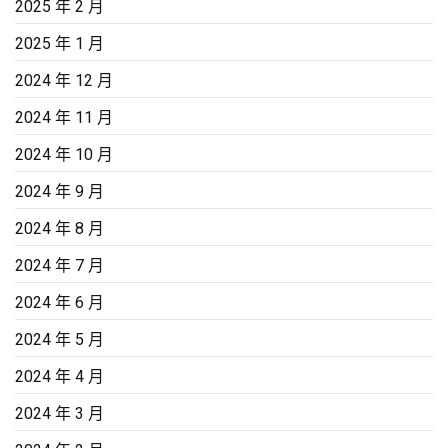
2025 年 2 月
2025 年 1 月
2024 年 12 月
2024 年 11 月
2024 年 10 月
2024 年 9 月
2024 年 8 月
2024 年 7 月
2024 年 6 月
2024 年 5 月
2024 年 4 月
2024 年 3 月