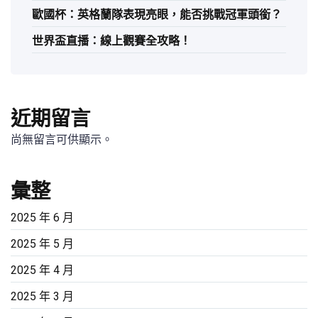
歐國杯：英格蘭隊表現亮眼，能否挑戰冠軍頭銜？
世界盃直播：線上觀賽全攻略！
近期留言
尚無留言可供顯示。
彙整
2025 年 6 月
2025 年 5 月
2025 年 4 月
2025 年 3 月