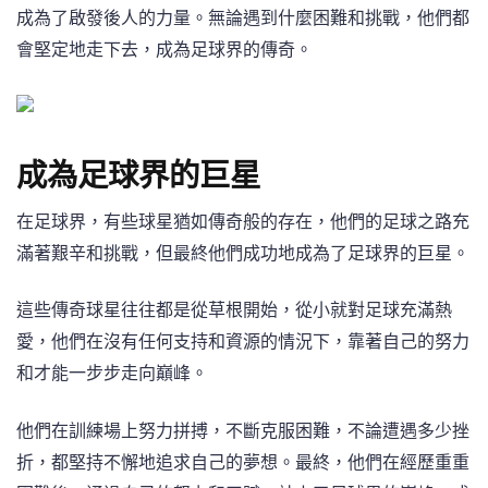
成為了啟發後人的力量。無論遇到什麼困難和挑戰，他們都
會堅定地走下去，成為足球界的傳奇。
成為足球界的巨星
在足球界，有些球星猶如傳奇般的存在，他們的足球之路充
滿著艱辛和挑戰，但最終他們成功地成為了足球界的巨星。
這些傳奇球星往往都是從草根開始，從小就對足球充滿熱
愛，他們在沒有任何支持和資源的情況下，靠著自己的努力
和才能一步步走向巔峰。
他們在訓練場上努力拼搏，不斷克服困難，不論遭遇多少挫
折，都堅持不懈地追求自己的夢想。最終，他們在經歷重重