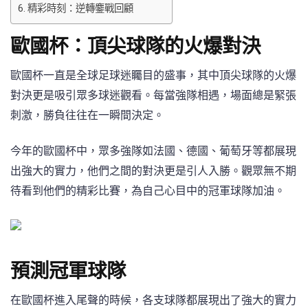
精彩時刻：逆轉鏖戰回顧
歐國杯：頂尖球隊的火爆對決
歐國杯一直是全球足球迷矚目的盛事，其中頂尖球隊的火爆
對決更是吸引眾多球迷觀看。每當強隊相遇，場面總是緊張
刺激，勝負往往在一瞬間決定。
今年的歐國杯中，眾多強隊如法國、德國、葡萄牙等都展現
出強大的實力，他們之間的對決更是引人入勝。觀眾無不期
待看到他們的精彩比賽，為自己心目中的冠軍球隊加油。
預測冠軍球隊
在歐國杯進入尾聲的時候，各支球隊都展現出了強大的實力