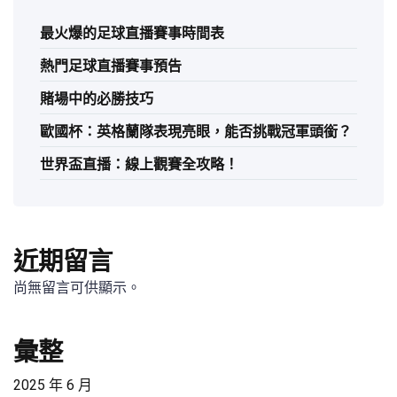
最火爆的足球直播賽事時間表
熱門足球直播賽事預告
賭場中的必勝技巧
歐國杯：英格蘭隊表現亮眼，能否挑戰冠軍頭銜？
世界盃直播：線上觀賽全攻略！
近期留言
尚無留言可供顯示。
彙整
2025 年 6 月