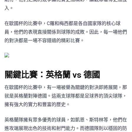
入。
在歐國杯的比賽中，C羅和梅西都是各自國家隊的核心球
員，他們的表現直接關係到球隊的成敗。因此，每一場他們
的對決都是一場不容錯過的精彩比賽。
關鍵比賽：英格蘭 vs 德國
在歐國杯的比賽中，有一場被譽為關鍵的對決即將展開，那
就是英格蘭對陣德國。這兩支球隊都是足球界的頂尖球隊，
擁有強大的實力和豐富的歷史。
英格蘭隊擁有眾多優秀的球員，如凱恩、斯特林等，他們在
進攻端展現出色的技術和射門能力。而德國隊則以穩固的防