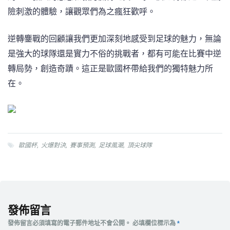
險刺激的體驗，讓觀眾們為之瘋狂歡呼。
逆轉鏖戰的回顧讓我們更加深刻地感受到足球的魅力，無論
是強大的球隊還是實力不俗的挑戰者，都有可能在比賽中逆
轉局勢，創造奇蹟。這正是歐國杯帶給我們的獨特魅力所
在。
歐國杯
,
火爆對決
,
賽事預測
,
足球風潮
,
頂尖球隊
發佈留言
發佈留言必須填寫的電子郵件地址不會公開。
必填欄位標示為
*