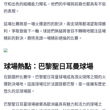
守和出色的組織能力聞名，他們的中場與前鋒也都具有不俗
的表現。
這場比賽將是一場火爆激烈的對決，兩支球隊都渴望取得勝
利，爭取晉級下一輪。球迷們無疑將會目不轉睛地關注這場
精彩的對決，期待見證一場精彩絕倫的比賽。
球場熱點：巴黎聖日耳曼球場
在歐國杯比賽中，巴黎聖日耳曼球場成為頂尖球隊之間的火
爆對決場地。這座球場位於法國首都巴黎，是一座擁有歷史
悠久的足球場館。
巴黎聖日耳曼球場被譽為歐洲最具有魅力和活力的球場之