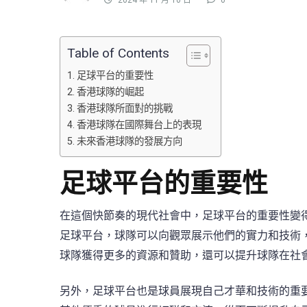
2024 年 11 月 10 日
0
Table of Contents
足球平台的重要性
香港球隊的崛起
香港球隊所面對的挑戰
香港球隊在國際舞台上的表現
未來香港球隊的發展方向
足球平台的重要性
在這個快節奏的現代社會中，足球平台的重要性變
足球平台，球隊可以向觀眾展示他們的實力和技術
球隊獲得更多的資源和贊助，還可以提升球隊在社
另外，足球平台也是球員展現自己才華和技術的重