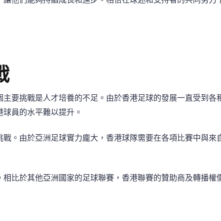
戰
個主要挑戰是人才培養的不足。由於香港足球的發展一直受到各
港球員的水平難以提升。
挑戰。由於亞洲足球實力龐大，香港球隊需要在各項比賽中與來
。相比於其他亞洲國家的足球聯賽，香港聯賽的贊助商及轉播權