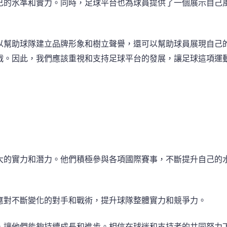
己的水準和實力。同時，足球平台也為球員提供了一個展示自己
以幫助球隊建立品牌形象和樹立聲譽，還可以幫助球員展現自己
戰。因此，我們應該重視和支持足球平台的發展，讓足球這項運
大的實力和潛力。他們積極參與各項國際賽事，不斷提升自己的
應對不斷變化的對手和戰術，提升球隊整體實力和競爭力。
，讓他們能夠持續成長和進步。相信在球迷和支持者的共同努力