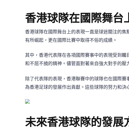
香港球隊在國際舞台
香港球隊在國際舞台上的表現一直是球迷關注的焦
有所崛起，更在國際比賽中取得不俗的成績。
其中，香港代表隊在各項國際賽事中的表現受到矚
和不屈不撓的精神。儘管面對著來自強大對手的壓
除了代表隊的表現，香港聯賽中的球隊也在國際賽
為香港足球的發展作出貢獻。這些球隊的努力和決
未來香港球隊的發展