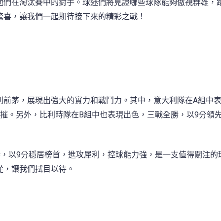
他們在淘汰賽中的對手。球迷們將見證哪些球隊能夠傲視群雄，
驚喜，讓我們一起期待接下來的精彩之戰！
列前茅，展現出強大的實力和戰鬥力。其中，意大利隊在A組中
摧。另外，比利時隊在B組中也表現出色，三戰全勝，以9分領
勝，以9分穩居榜首，進攻犀利，控球能力強，是一支值得關注的
從，讓我們拭目以待。