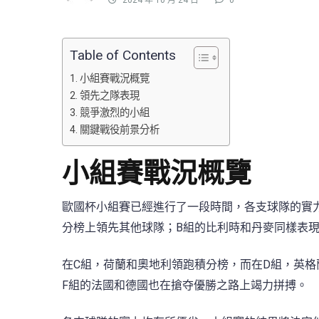
2024 年 10 月 24 日
0
Table of Contents
小組賽戰況概覽
領先之隊表現
競爭激烈的小組
關鍵戰役前景分析
小組賽戰況概覽
歐國杯小組賽已經進行了一段時間，各支球隊的實
分榜上領先其他球隊；B組的比利時和丹麥同樣表
在C組，荷蘭和奧地利領跑積分榜，而在D組，英格
F組的法國和德國也在搶夺優勝之路上竭力拼搏。