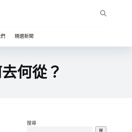
我們
精選新聞
何去何從？
搜尋
搜