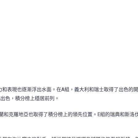
力和表現也逐漸浮出水面。在A組，義大利和瑞士取得了出色的
現出色，積分榜上穩居前列。
蘭和克羅地亞也取得了積分榜上的領先位置。E組的瑞典和斯洛