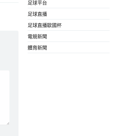
足球平台
足球直播
足球直播歐國杯
電競新聞
體育新聞