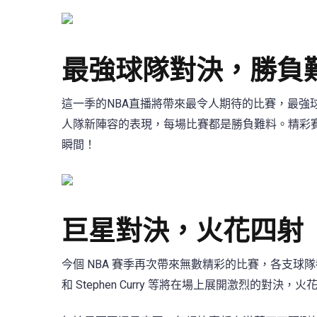
最強球隊對決，勝負
這一季的NBA直播將帶來最令人期待的比賽，最強
人隊新陣容的表現，每場比賽都是勝負難料。精彩
瞬間！
巨星對決，火花四射
今個 NBA 賽季再次帶來無數精彩的比賽，各支球隊都在全力
和 Stephen Curry 等將在場上展開激烈的對決