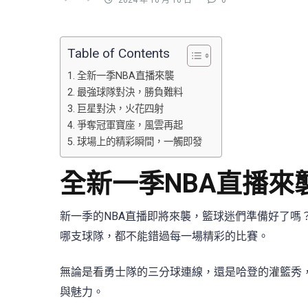
2024 年 10 月 10 日
0
Table of Contents
全新一季NBA直播來襲
最強球隊對決，勝負難料
巨星對決，火花四射
爭奪冠軍寶座，風雲再起
球場上的精彩瞬間，一觸即發
全新一季NBA直播來
新一季的NBA直播即將來襲，籃球迷們準備好了嗎
哪支球隊，都不能錯過每一場精彩的比賽。
無論是看勇士隊的三分球連線，還是哈登的灌籃秀，
與魅力。