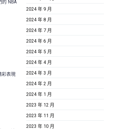
 NBA
2024 年 9 月
2024 年 8 月
2024 年 7 月
2024 年 6 月
2024 年 5 月
2024 年 4 月
2024 年 3 月
精彩表現
2024 年 2 月
2024 年 1 月
2023 年 12 月
2023 年 11 月
2023 年 10 月