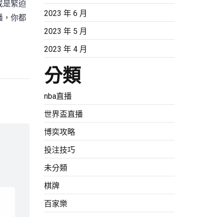
或是緊迫
2023 年 6 月
播，你都
2023 年 5 月
2023 年 4 月
分類
nba直播
世界盃直播
博奕攻略
投注技巧
未分類
棋牌
百家樂