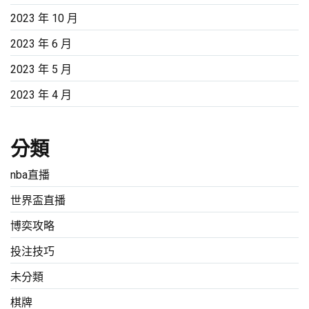
2023 年 10 月
2023 年 6 月
2023 年 5 月
2023 年 4 月
分類
nba直播
世界盃直播
博奕攻略
投注技巧
未分類
棋牌