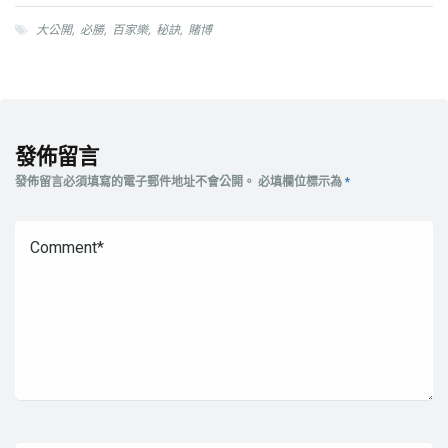
大公開
,
必勝
,
百家樂
,
秘訣
,
賭博
發佈留言
發佈留言必須填寫的電子郵件地址不會公開。
必填欄位標示為
*