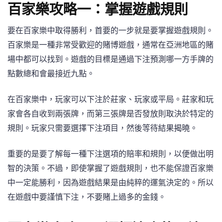
百家樂攻略一：掌握遊戲規則
要在百家樂中取得勝利，首要的一步就是要掌握遊戲規則。
百家樂是一種非常受歡迎的賭博遊戲，通常在亞洲地區的賭
場中都可以找到。遊戲的目標是通過下注預測哪一方手牌的
點數總和會最接近九點。
在百家樂中，玩家可以下注於莊家、玩家或平局。莊家和玩
家會各自收到兩張牌，而第三張牌是否發放則取決於特定的
規則。玩家只需要選擇下注項目，然後等待結果揭曉。
重要的是要了解每一種下注選項的賠率和規則，以便做出明
智的決策。不過，即使掌握了遊戲規則，也不能保證百家樂
中一定能勝利，因為遊戲結果是由純粹的運氣決定的。所以
在遊戲中要謹慎下注，不要賭上過多的金錢。