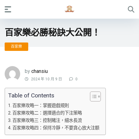
百家樂必勝秘訣大公開！
百家樂
by
chansiu
2024 年 10 月 9 日
0
Table of Contents
百家樂攻略一：掌握遊戲規則
百家樂攻略二：選擇適合的下注策略
百家樂攻略三：控制賭注，細水長流
百家樂攻略四：保持冷靜，不要貪心放大注额