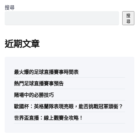
搜尋
搜
尋
近期文章
最火爆的足球直播賽事時間表
熱門足球直播賽事預告
賭場中的必勝技巧
歐國杯：英格蘭隊表現亮眼，能否挑戰冠軍頭銜？
世界盃直播：線上觀賽全攻略！