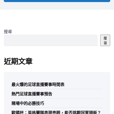
搜尋
搜
尋
近期文章
最火爆的足球直播賽事時間表
熱門足球直播賽事預告
賭場中的必勝技巧
歐國杯：英格蘭隊表現亮眼，能否挑戰冠軍頭銜？