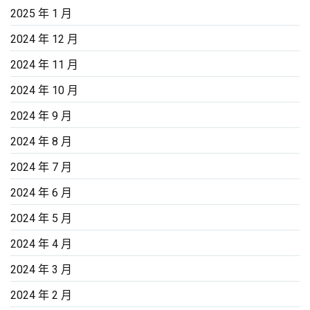
2025 年 1 月
2024 年 12 月
2024 年 11 月
2024 年 10 月
2024 年 9 月
2024 年 8 月
2024 年 7 月
2024 年 6 月
2024 年 5 月
2024 年 4 月
2024 年 3 月
2024 年 2 月