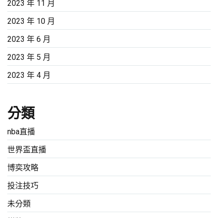
2023 年 11 月
2023 年 10 月
2023 年 6 月
2023 年 5 月
2023 年 4 月
分類
nba直播
世界盃直播
博奕攻略
投注技巧
未分類