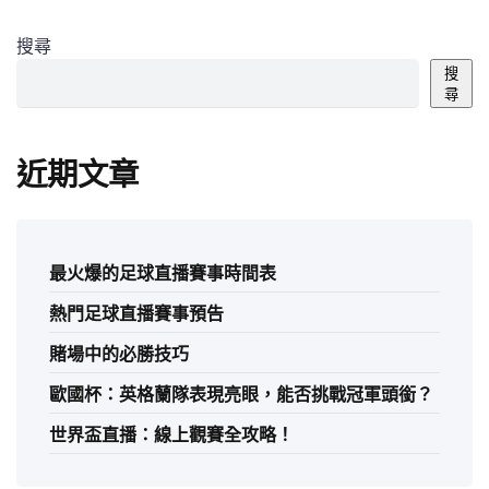
搜尋
搜
尋
近期文章
最火爆的足球直播賽事時間表
熱門足球直播賽事預告
賭場中的必勝技巧
歐國杯：英格蘭隊表現亮眼，能否挑戰冠軍頭銜？
世界盃直播：線上觀賽全攻略！