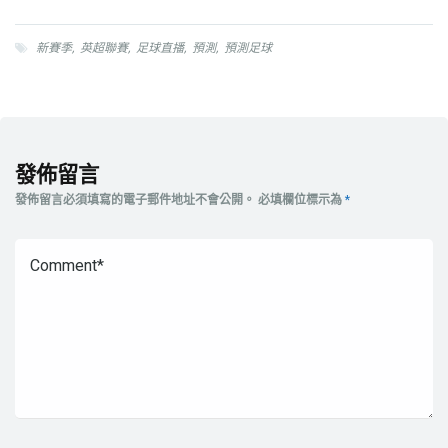
新賽季
,
英超聯賽
,
足球直播
,
預測
,
預測足球
發佈留言
發佈留言必須填寫的電子郵件地址不會公開。
必填欄位標示為
*