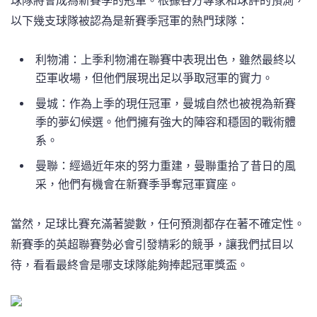
球隊將會成為新賽季的冠軍。根據各方專家和球評的預測，
以下幾支球隊被認為是新賽季冠軍的熱門球隊：
利物浦：上季利物浦在聯賽中表現出色，雖然最終以
亞軍收場，但他們展現出足以爭取冠軍的實力。
曼城：作為上季的現任冠軍，曼城自然也被視為新賽
季的夢幻候選。他們擁有強大的陣容和穩固的戰術體
系。
曼聯：經過近年來的努力重建，曼聯重拾了昔日的風
采，他們有機會在新賽季爭奪冠軍寶座。
當然，足球比賽充滿著變數，任何預測都存在著不確定性。
新賽季的英超聯賽勢必會引發精彩的競爭，讓我們拭目以
待，看看最終會是哪支球隊能夠捧起冠軍獎盃。