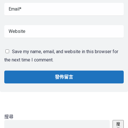
Save my name, email, and website in this browser for
the next time I comment.
搜尋
搜