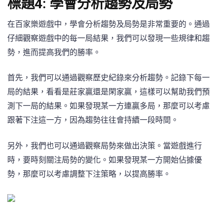
標題4: 學會分析趨勢及局勢
在百家樂遊戲中，學會分析趨勢及局勢是非常重要的。通過
仔細觀察遊戲中的每一局結果，我們可以發現一些規律和趨
勢，進而提高我們的勝率。
首先，我們可以通過觀察歷史紀錄來分析趨勢。記錄下每一
局的結果，看看是莊家贏還是閑家贏，這樣可以幫助我們預
測下一局的結果。如果發現某一方連贏多局，那麼可以考慮
跟著下注這一方，因為趨勢往往會持續一段時間。
另外，我們也可以通過觀察局勢來做出決策。當遊戲進行
時，要時刻關注局勢的變化。如果發現某一方開始佔據優
勢，那麼可以考慮調整下注策略，以提高勝率。