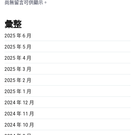
尚無留言可供顯示。
彙整
2025 年 6 月
2025 年 5 月
2025 年 4 月
2025 年 3 月
2025 年 2 月
2025 年 1 月
2024 年 12 月
2024 年 11 月
2024 年 10 月