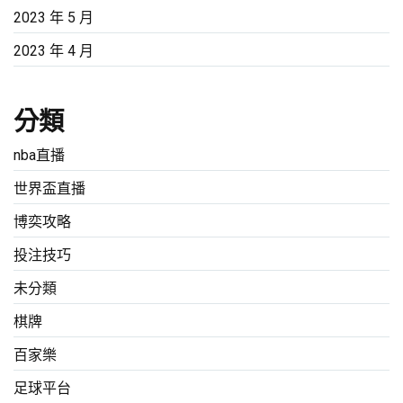
2023 年 5 月
2023 年 4 月
分類
nba直播
世界盃直播
博奕攻略
投注技巧
未分類
棋牌
百家樂
足球平台