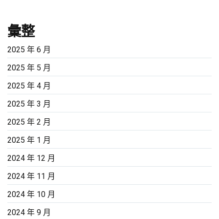
彙整
2025 年 6 月
2025 年 5 月
2025 年 4 月
2025 年 3 月
2025 年 2 月
2025 年 1 月
2024 年 12 月
2024 年 11 月
2024 年 10 月
2024 年 9 月