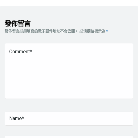
發佈留言
發佈留言必須填寫的電子郵件地址不會公開。
必填欄位標示為
*