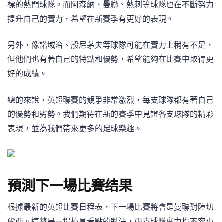
標的熱門球隊。而阿森納、曼聯、熱刺等球隊也在不斷努力
提升自己的實力，希望在新賽季有更好的表現。
另外，像諾域治、般尼茅夫等球隊可能在實力上稍有不足，
但他們也有著自己的特點和優勢，希望能夠在比賽中取得更
好的成績。
總的來說，英超聯賽的競爭非常激烈，每支球隊都有著自己
的優勢和劣勢。我們期待在新的賽季中見證各支球隊的精彩
表現，並為我們帶來更多的足球樂趣。
預測下一場比賽结果
根據最新的英超比賽日程表，下一場比賽將會是曼聯對陣切
爾西。這將是一場極具看點的對決，兩支球隊實力均不容小