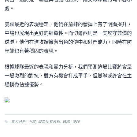
覷。
曼聯最近的表現穩定，他們在前鋒的發揮上有了明顯提升，
中場也展現出更好的組織性。而切爾西則是一支攻守兼備的
球隊，他們在進攻端擁有出色的傳中和射門能力，同時在防
守端也有著穩固的表現。
根據球隊最近的表現和實力分析，我們預測這場比賽將會是
一場激烈的對抗，雙方有機會打成平手，但曼聯或許會在主
場稍微佔據優勢。
實力分析
,
小寫
,
最新比賽日程
,
球隊
,
英超