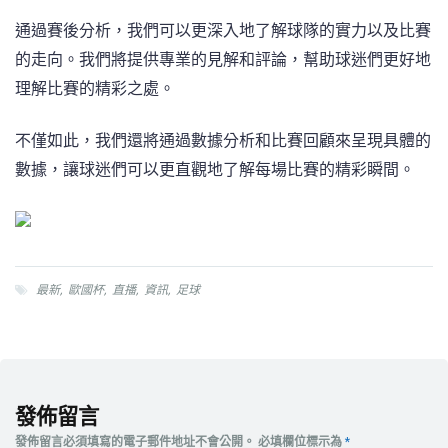
通過賽後分析，我們可以更深入地了解球隊的實力以及比賽
的走向。我們將提供專業的見解和評論，幫助球迷們更好地
理解比賽的精彩之處。
不僅如此，我們還將通過數據分析和比賽回顧來呈現具體的
數據，讓球迷們可以更直觀地了解每場比賽的精彩瞬間。
最新
,
歐國杯
,
直播
,
資訊
,
足球
發佈留言
發佈留言必須填寫的電子郵件地址不會公開。
必填欄位標示為
*