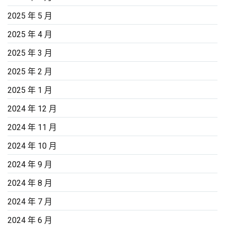
2025 年 5 月
2025 年 4 月
2025 年 3 月
2025 年 2 月
2025 年 1 月
2024 年 12 月
2024 年 11 月
2024 年 10 月
2024 年 9 月
2024 年 8 月
2024 年 7 月
2024 年 6 月