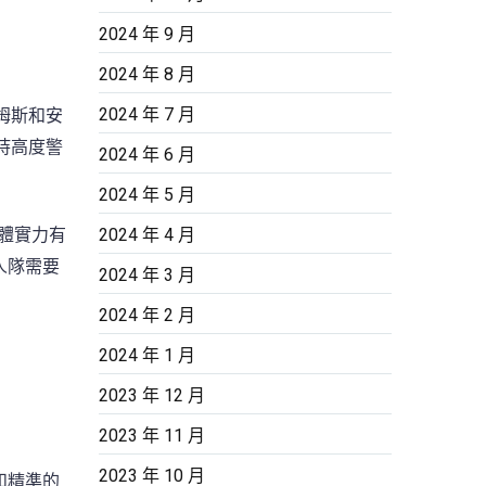
2024 年 9 月
2024 年 8 月
2024 年 7 月
姆斯和安
持高度警
2024 年 6 月
2024 年 5 月
2024 年 4 月
體實力有
人隊需要
2024 年 3 月
2024 年 2 月
2024 年 1 月
2023 年 12 月
2023 年 11 月
2023 年 10 月
和精準的