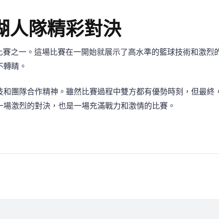
湖人隊精彩對決
比賽之一。這場比賽在一開始就展示了高水準的籃球技術和激烈
不轉睛。
技和團隊合作精神。雖然比賽過程中雙方都有優勢時刻，但最終
一場激烈的對決，也是一場充滿戰力和激情的比賽。