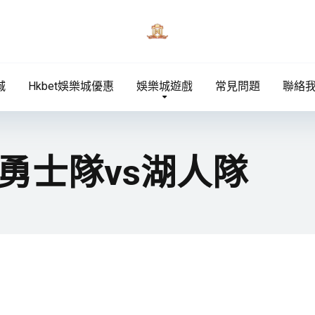
城
Hkbet娛樂城優惠
娛樂城遊戲
常見問題
聯絡
勇士隊vs湖人隊