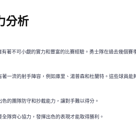
力分析
擁有著不可小覷的實力和豐富的比賽經驗。勇士隊在過去幾個賽
有著一流的射手陣容，例如庫里、湯普森和杜蘭特。這些球員能
出色的團隊防守和抄截能力，讓對手難以得分。
要全隊齊心協力，發揮出色的表現才能取得勝利。