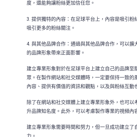
度，還能夠讓粉絲更加信任您。
3. 提供獨特的內容：在足球平台上，內容是吸引
吸引更多的粉絲關注。
4. 與其他品牌合作：通過與其他品牌合作，可以
的品牌形象帶來正面影響。
建立專業形象對於在足球平台上建立自己的品牌至
眾。在製作網站和社交媒體時，一定要保持一致的風
內容、提供有價值的資訊和觀點，以及與粉絲互動
除了在網站和社交媒體上建立專業形象外，也可以
升品牌知名度。此外，可以考慮製作專業的視頻內
建立專業形象需要時間和努力，但一旦成功建立了
力。