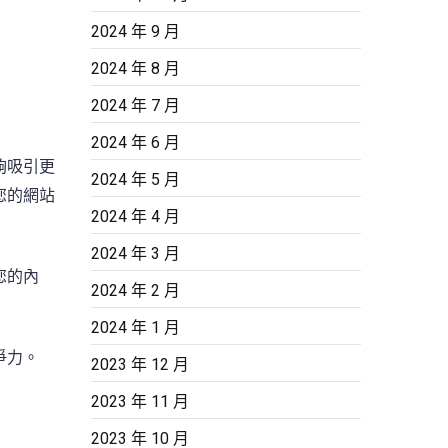
2024 年 9 月
2024 年 8 月
2024 年 7 月
2024 年 6 月
夠吸引更
2024 年 5 月
您的網站
2024 年 4 月
2024 年 3 月
您的內
2024 年 2 月
2024 年 1 月
爭力。
2023 年 12 月
2023 年 11 月
2023 年 10 月