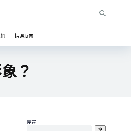
我們
精選新聞
形象？
搜尋
搜