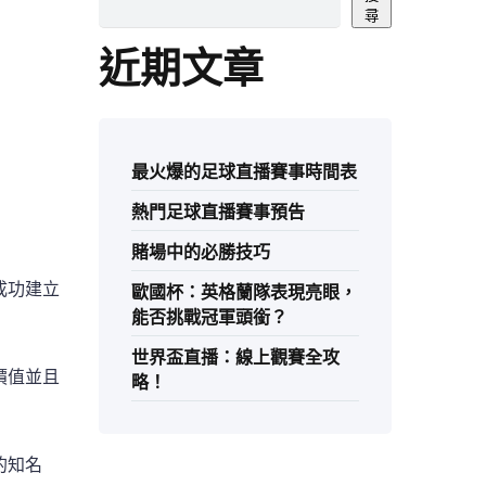
尋
近期文章
最火爆的足球直播賽事時間表
熱門足球直播賽事預告
賭場中的必勝技巧
成功建立
歐國杯：英格蘭隊表現亮眼，
能否挑戰冠軍頭銜？
世界盃直播：線上觀賽全攻
價值並且
略！
的知名