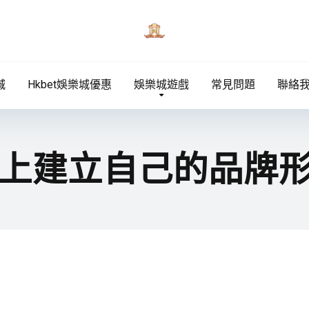
城
Hkbet娛樂城優惠
娛樂城遊戲
常見問題
聯絡
上建立自己的品牌