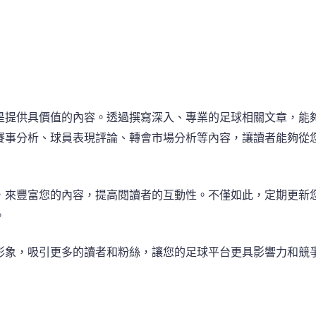
是提供具價值的內容。透過撰寫深入、專業的足球相關文章，能
賽事分析、球員表現評論、轉會市場分析等內容，讓讀者能夠從
，來豐富您的內容，提高閱讀者的互動性。不僅如此，定期更新
。
形象，吸引更多的讀者和粉絲，讓您的足球平台更具影響力和競