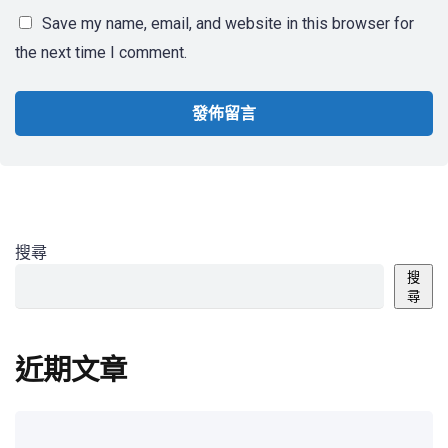
Save my name, email, and website in this browser for
the next time I comment.
搜尋
搜
尋
近期文章