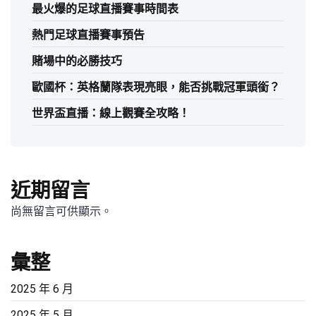
最火爆的足球直播賽事時間表
熱門足球直播賽事預告
賭場中的必勝技巧
歐國杯：英格蘭隊表現亮眼，能否挑戰冠軍頭銜？
世界盃直播：線上觀賽全攻略！
近期留言
尚無留言可供顯示。
彙整
2025 年 6 月
2025 年 5 月