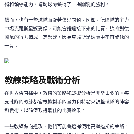
術和領導能力，幫助球隊獲得了一場關鍵的勝利。
然而，也有一些球隊面臨著傷患問題。例如，德國隊的主力
中場克羅斯最近受傷，可能會錯過接下來的比賽。這將對德
國隊的實力造成一定影響，因為克羅斯是球隊中不可或缺的
一員。
教練策略及戰術分析
在世界盃直播中，教練的策略和戰術分析是非常重要的。每
支球隊的教練都會根據對手的實力和特點來調整球隊的陣容
和戰術，以確保取得最佳的比賽效果。
一些教練偏向進攻，他們可能會選擇使用高壓逼抢的策略，