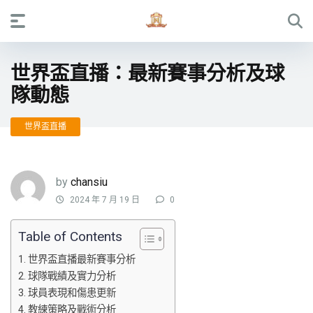
世界盃直播：最新賽事分析及球
隊動態
世界盃直播
by
chansiu
2024 年 7 月 19 日
0
Table of Contents
世界盃直播最新賽事分析
球隊戰績及實力分析
球員表現和傷患更新
教練策略及戰術分析