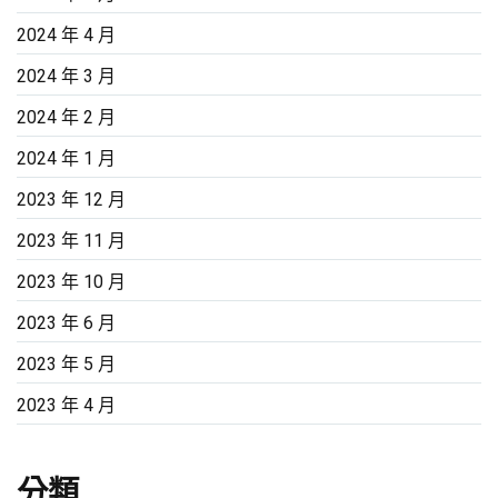
2024 年 4 月
2024 年 3 月
2024 年 2 月
2024 年 1 月
2023 年 12 月
2023 年 11 月
2023 年 10 月
2023 年 6 月
2023 年 5 月
2023 年 4 月
分類