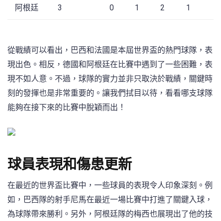
阿根廷
3
0
1
2
1
從戰績可以看出，巴西和法國是本屆世界盃的熱門球隊，表
現出色。相反，德國和阿根廷在比賽中遇到了一些困難，表
現不如人意。不過，球隊的實力並非只取決於戰績，關鍵時
刻的發揮也是非常重要的。讓我們拭目以待，看看哪支球隊
能夠在接下來的比賽中脫穎而出！
球員表現和傷患更新
在最近的世界盃比賽中，一些球員的表現令人印象深刻。例
如，巴西隊的射手尼馬在最近一場比賽中打進了關鍵入球，
為球隊帶來勝利。另外，阿根廷隊的梅西也展現出了他的技