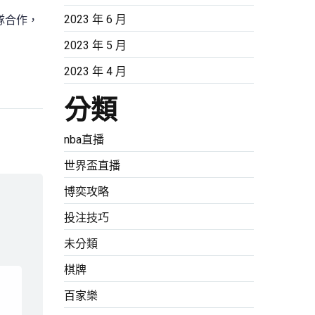
2023 年 6 月
隊合作，
2023 年 5 月
2023 年 4 月
分類
nba直播
世界盃直播
博奕攻略
投注技巧
未分類
棋牌
百家樂