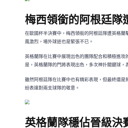
梅西領銜的阿根廷隊
在歐國杯半決賽中，梅西領銜的阿根廷隊遭英格蘭
風激烈，場外球迷也是緊張不已。
英格蘭隊在比賽中展現出色的團隊配合和積極進攻的
是，英格蘭隊的門將表現出色，多次神扑關鍵球，
雖然阿根廷隊在比賽中也有精彩表現，但最終還是
紛表達對兩支球隊的敬意。
英格蘭隊穩佔晉級決