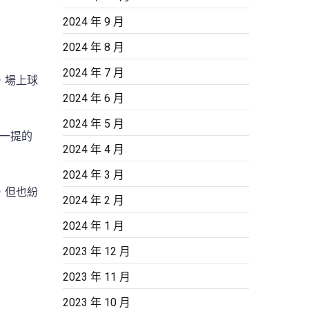
2024 年 9 月
2024 年 8 月
2024 年 7 月
，場上球
2024 年 6 月
2024 年 5 月
得一提的
2024 年 4 月
2024 年 3 月
，但也紛
2024 年 2 月
2024 年 1 月
2023 年 12 月
2023 年 11 月
2023 年 10 月