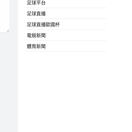
足球平台
足球直播
足球直播歐國杯
電競新聞
體育新聞