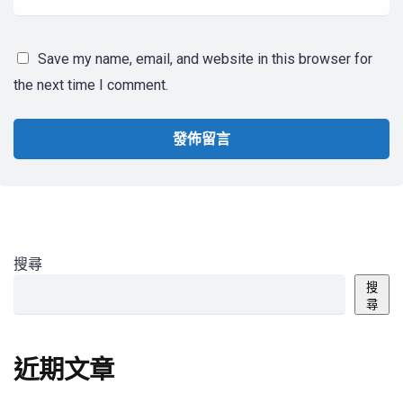
Save my name, email, and website in this browser for
the next time I comment.
搜尋
搜
尋
近期文章