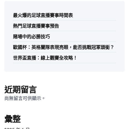
最火爆的足球直播賽事時間表
熱門足球直播賽事預告
賭場中的必勝技巧
歐國杯：英格蘭隊表現亮眼，能否挑戰冠軍頭銜？
世界盃直播：線上觀賽全攻略！
近期留言
尚無留言可供顯示。
彙整