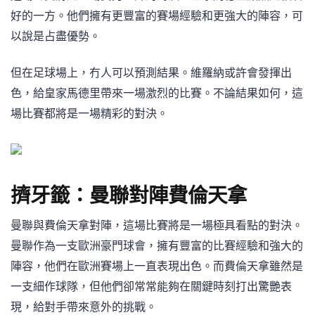
好的一方。他們擁有更豐富的賽場經驗和更強大的陣容，可
以說是占盡優勢。
但在足球場上，冇人可以預測結果。維羅納或許會發揮出
色，給皇家馬德里帶來一場激烈的比賽。不論結果如何，這
場比賽都將是一場精彩的對決。
擠牙籤：曼聯對陣費倫天拿
曼聯與費倫天拿對陣，這場比賽將是一場極具看點的對決。
曼聯作為一支歐洲豪門球會，擁有豐富的比賽經驗和強大的
陣容，他們在歐洲賽場上一直表現出色。而費倫天拿雖然是
一支細作球隊，但他們卻常常能夠在關鍵時刻打出驚艷表
現，給對手帶來意外的挑戰。