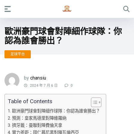
歐洲豪門球會對陣細作球隊：你
認為誰會勝出？
足球平台
by
chansiu
2024 年 7 月 6 日
0
Table of Contents
歐洲豪門球會對陣細作球隊：你認為誰會勝出？
預測：皇家馬德里對陣維羅納
擠牙籤：曼聯對陣費倫天拿
實力差距：拜仁慕尼黑對陣瓦倫西亞