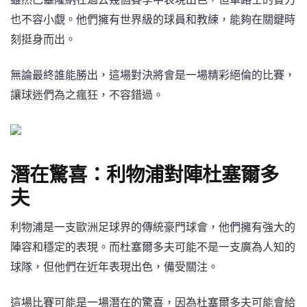
也不容小覷。他們擁有世界級的球員和教練，能夠在關鍵時
刻挺身而出。
無論最終誰能勝出，這場對決將會是一場精彩絕倫的比賽，
讓球迷們為之瘋狂，不容錯過。
潛在驚喜：利物浦對陣杜塞爾多
夫
利物浦是一支歐洲足球界的傳統豪門球會，他們擁有強大的
陣容和穩定的表現。而杜塞爾多夫可能不是一支廣為人知的
球隊，但他們在近年表現出色，備受關注。
這場比賽可能是一場潛在的驚喜，因為杜塞爾多夫可能會給