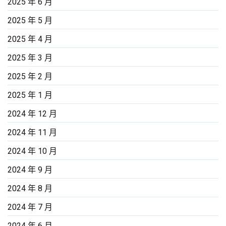
2025 年 6 月
2025 年 5 月
2025 年 4 月
2025 年 3 月
2025 年 2 月
2025 年 1 月
2024 年 12 月
2024 年 11 月
2024 年 10 月
2024 年 9 月
2024 年 8 月
2024 年 7 月
2024 年 6 月