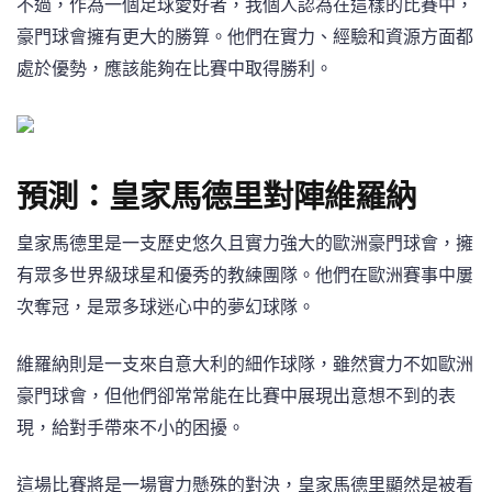
不過，作為一個足球愛好者，我個人認為在這樣的比賽中，
豪門球會擁有更大的勝算。他們在實力、經驗和資源方面都
處於優勢，應該能夠在比賽中取得勝利。
預測：皇家馬德里對陣維羅納
皇家馬德里是一支歷史悠久且實力強大的歐洲豪門球會，擁
有眾多世界級球星和優秀的教練團隊。他們在歐洲賽事中屢
次奪冠，是眾多球迷心中的夢幻球隊。
維羅納則是一支來自意大利的細作球隊，雖然實力不如歐洲
豪門球會，但他們卻常常能在比賽中展現出意想不到的表
現，給對手帶來不小的困擾。
這場比賽將是一場實力懸殊的對決，皇家馬德里顯然是被看