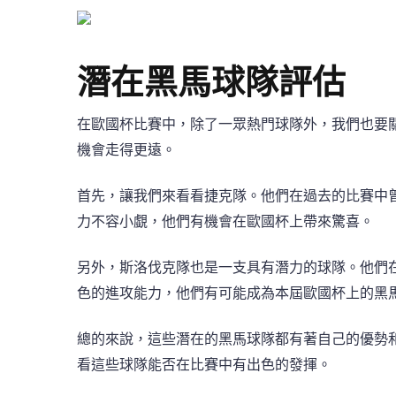
潛在黑馬球隊評估
在歐國杯比賽中，除了一眾熱門球隊外，我們也要
機會走得更遠。
首先，讓我們來看看捷克隊。他們在過去的比賽中
力不容小覷，他們有機會在歐國杯上帶來驚喜。
另外，斯洛伐克隊也是一支具有潛力的球隊。他們
色的進攻能力，他們有可能成為本屆歐國杯上的黑
總的來說，這些潛在的黑馬球隊都有著自己的優勢
看這些球隊能否在比賽中有出色的發揮。