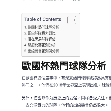
2024 年 6 月 27 日
0
Table of Contents
歐國杯熱門球隊分析
頂尖球隊實力對比
潛在黑馬球隊評估
關鍵比賽預測分析
出線機會預測與分析
歐國杯熱門球隊分析
在歐國杯這個盛事中，有幾支熱門球隊被認為具有
熱门之一。他們在2018年世界盃上表現出色，球
另外，德國隊作为历史上的豪强，同样备受关注。
一支充滿實力的球隊，他們的出線機會仍然很大。