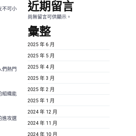
近期留言
支不可小
尚無留言可供顯示。
彙整
2025 年 6 月
2025 年 5 月
2025 年 4 月
人們熱門
2025 年 3 月
2025 年 2 月
的組織能
2025 年 1 月
2024 年 12 月
的進攻選
2024 年 11 月
2024 年 10 月