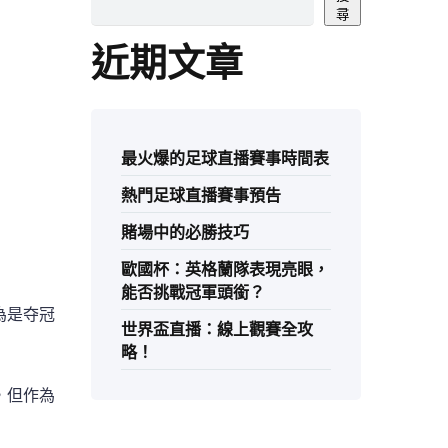
尋
近期文章
最火爆的足球直播賽事時間表
熱門足球直播賽事預告
賭場中的必勝技巧
歐國杯：英格蘭隊表現亮眼，
能否挑戰冠軍頭銜？
為是夺冠
世界盃直播：線上觀賽全攻
略！
，但作為