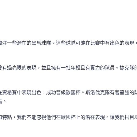
關注一些潛在的黑馬球隊。這些球隊可能在比賽中有出色的表現
曾有過亮眼的表現，並且擁有一批年輕且有實力的球員。捷克隊
在資格賽中表現出色，成功晉級歐國杯。斯洛伐克隊有著堅強的
馬。
和特點，我們不能忽視他們在歐國杯上的潛在表現。讓我們拭目