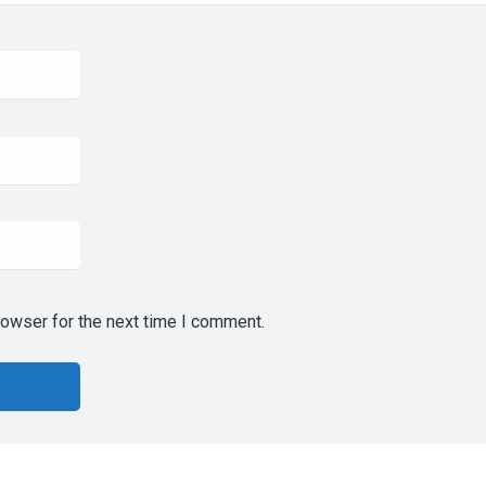
rowser for the next time I comment.