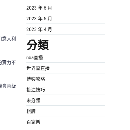
2023 年 6 月
2023 年 5 月
2023 年 4 月
和意大利
分類
nba直播
的實力不
世界盃直播
博奕攻略
機會晉級
投注技巧
未分類
棋牌
百家樂