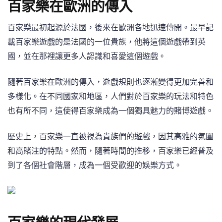
百家樂在歐洲的傳入
百家樂最初起源於法國，後來在歐洲各地迅速傳開。最早記
載百家樂遊戲的是法國的一位貴族，他將這個遊戲帶到英
國，並在那裡讓更多人認識和喜愛這個遊戲。
隨著百家樂在歐洲的傳入，遊戲規則也逐漸變得更加完善和
多樣化。在不同國家和地區，人們對於百家樂的玩法和特色
也有所不同，這使得百家樂成為一個獨具魅力的賭博遊戲。
歷史上，百家樂一直被視為貴族們的遊戲，因其高雅的氛圍
和高賭注的特點。然而，隨著時間的推移，百家樂已經普及
到了各個社會階層，成為一個受歡迎的娛樂方式。