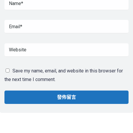
Save my name, email, and website in this browser for
the next time I comment.