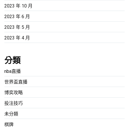
2023 年 10 月
2023 年 6 月
2023 年 5 月
2023 年 4 月
分類
nba直播
世界盃直播
博奕攻略
投注技巧
未分類
棋牌