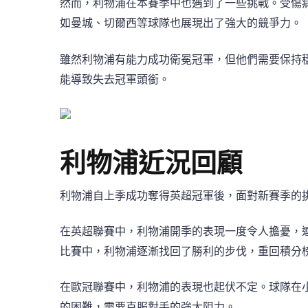
然而，利物浦在本賽季中也遇到了一些挑戰。受傷
如曼城、切爾西等球隊也展現出了強大的競爭力。
雖然利物浦有能力成功衛冕冠軍，但他們需要保持
能導致失去冠軍頭銜。
利物浦近況回顧
利物浦自上季成功奪得英超冠軍後，面對新賽季的
在英超聯賽中，利物浦開季的表現一度令人擔憂，
比賽中，利物浦逐漸找回了勝利的步伐，重回積分
在歐冠聯賽中，利物浦的表現也起伏不定。球隊在
的困難，需要克服對手的強大阻力。