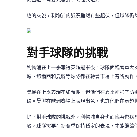
總的來說，利物浦的近況雖然有些起伏，但球隊仍
對手球隊的挑戰
利物浦在上一季奪得英超冠軍後，球隊面臨著重大
城、切爾西和曼聯等球隊都在轉會市場上有所動作
曼城在上季表現不如預期，但他們在夏季補強了防
破。曼聯在歐洲賽場上表現出色，也許他們在英超
除了對手球隊的挑戰外，利物浦自身也面臨著傷病
覷，球隊需要在新賽季保持穩定的表現，才能繼續