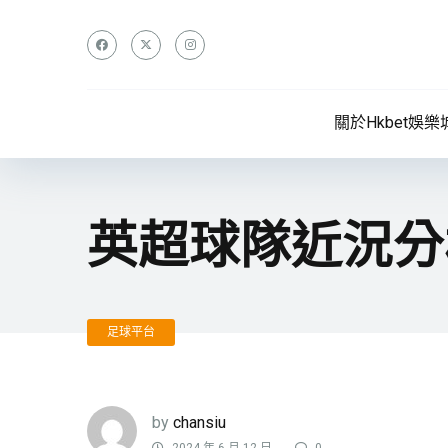
關於Hkbet娛樂
英超球隊近況分
足球平台
by
chansiu