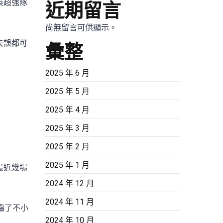
英超強隊
近期留言
尚無留言可供顯示。
失誤都可
彙整
2025 年 6 月
2025 年 5 月
2025 年 4 月
2025 年 3 月
2025 年 2 月
2025 年 1 月
最近幾場
2024 年 12 月
2024 年 11 月
臨了不小
2024 年 10 月