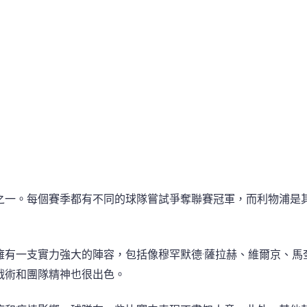
之一。每個賽季都有不同的球隊嘗試爭奪聯賽冠軍，而利物浦是
擁有一支實力強大的陣容，包括像穆罕默德·薩拉赫、維爾京、馬
戰術和團隊精神也很出色。