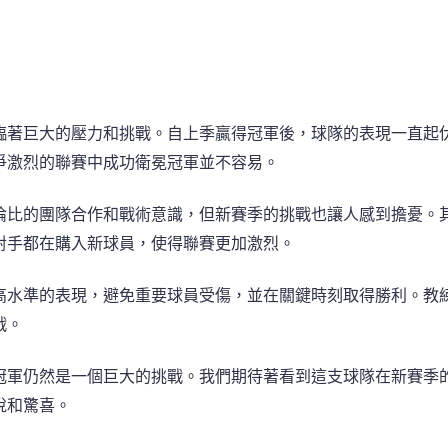
臨著巨大的壓力和挑戰。自上季贏得冠軍後，球隊的表現一直起
爭激烈的聯賽中成功衛冕冠軍並不容易。
倫比的團隊合作和戰術意識，但新賽季的挑戰也讓人感到擔憂。
對手都在購入新球員，使得聯賽更加激烈。
高水準的表現，避免重要球員受傷，並在關鍵時刻取得勝利。教
戰。
冠軍仍然是一個巨大的挑戰。我們期待著看到這支球隊在新賽季
悅和驚喜。