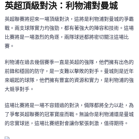
英超頂級對決：利物浦對曼城
英超聯賽將迎來一場頂級對決，這將是利物浦對曼城的爭霸
戰。兩支球隊實力均強勁，都有著強大的陣容和技術。這場
比賽將是一場激烈的角逐，兩隊球迷都將密切關注這場比
賽。
利物浦在過去幾個賽季一直是英超的強隊，他們擁有出色的
前鋒和穩固的防守，是一支難以擊敗的對手。曼城則是近年
來崛起的球隊，他們擁有豐富的資源和實力，是利物浦的強
大競爭對手。
這場比賽將是一場不容錯過的對決，倆隊都將全力以赴，為
了爭奪英超聯賽的冠軍寶座而戰。無論你是利物浦還是曼城
的忠實球迷，這場比賽絕對會讓你緊張刺激，值得期待。