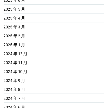
2025 年 6 月
2025 年 5 月
2025 年 4 月
2025 年 3 月
2025 年 2 月
2025 年 1 月
2024 年 12 月
2024 年 11 月
2024 年 10 月
2024 年 9 月
2024 年 8 月
2024 年 7 月
2024 年 6 月