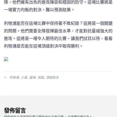
隊，他們擁有出色的進攻陣容和穩固的防守。這場比賽將是
一場實力均衡的對決，難以預測結果。
利物浦能否在這場比賽中保持著不敗紀錄？這將是一個關鍵
的問題。他們需要全隊發揮最佳水準，才能對抗曼城強大的
進攻。這將是一場令人期待的比賽，讓我們拭目以待，看看
利物浦是否能在這場頂級對決中取得勝利。
利物浦
,
小寫
,
曼城
,
英超
,
頂級對決
發佈留言