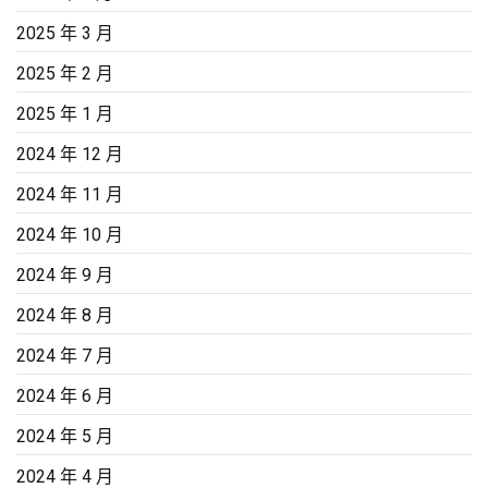
2025 年 3 月
2025 年 2 月
2025 年 1 月
2024 年 12 月
2024 年 11 月
2024 年 10 月
2024 年 9 月
2024 年 8 月
2024 年 7 月
2024 年 6 月
2024 年 5 月
2024 年 4 月