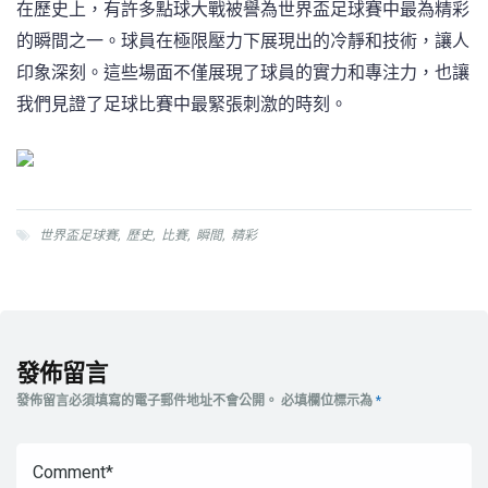
在歷史上，有許多點球大戰被譽為世界盃足球賽中最為精彩
的瞬間之一。球員在極限壓力下展現出的冷靜和技術，讓人
印象深刻。這些場面不僅展現了球員的實力和專注力，也讓
我們見證了足球比賽中最緊張刺激的時刻。
世界盃足球賽
,
歷史
,
比賽
,
瞬間
,
精彩
發佈留言
發佈留言必須填寫的電子郵件地址不會公開。
必填欄位標示為
*