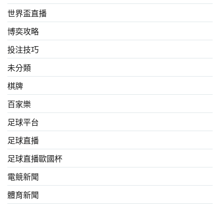
世界盃直播
博奕攻略
投注技巧
未分類
棋牌
百家樂
足球平台
足球直播
足球直播歐國杯
電競新聞
體育新聞