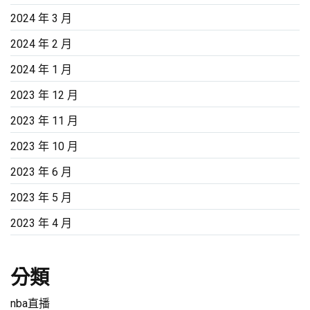
2024 年 3 月
2024 年 2 月
2024 年 1 月
2023 年 12 月
2023 年 11 月
2023 年 10 月
2023 年 6 月
2023 年 5 月
2023 年 4 月
分類
nba直播