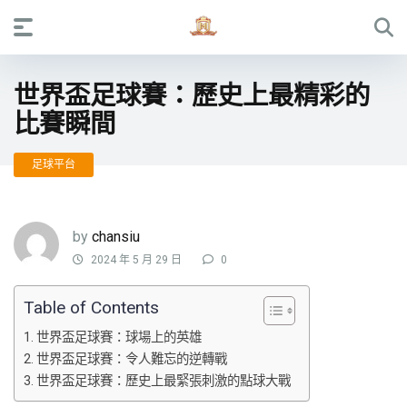
世界盃足球賽：歷史上最精彩的
比賽瞬間
足球平台
by
chansiu
2024 年 5 月 29 日
0
Table of Contents
世界盃足球賽：球場上的英雄
世界盃足球賽：令人難忘的逆轉戰
世界盃足球賽：歷史上最緊張刺激的點球大戰