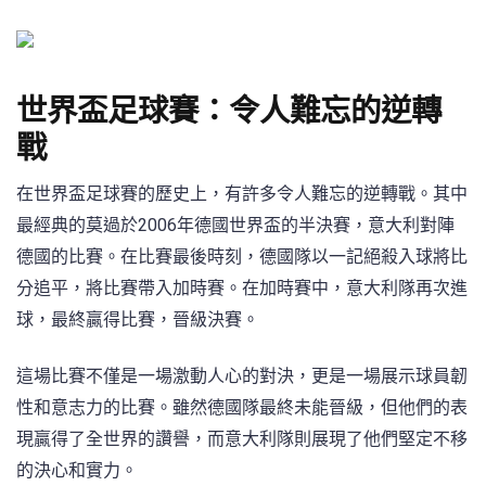
世界盃足球賽：令人難忘的逆轉
戰
在世界盃足球賽的歷史上，有許多令人難忘的逆轉戰。其中
最經典的莫過於2006年德國世界盃的半決賽，意大利對陣
德國的比賽。在比賽最後時刻，德國隊以一記絕殺入球將比
分追平，將比賽帶入加時賽。在加時賽中，意大利隊再次進
球，最終贏得比賽，晉級決賽。
這場比賽不僅是一場激動人心的對決，更是一場展示球員韌
性和意志力的比賽。雖然德國隊最終未能晉級，但他們的表
現贏得了全世界的讚譽，而意大利隊則展現了他們堅定不移
的決心和實力。