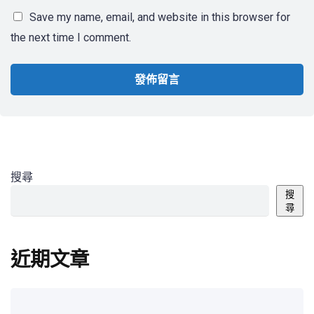
Save my name, email, and website in this browser for
the next time I comment.
搜尋
搜
尋
近期文章