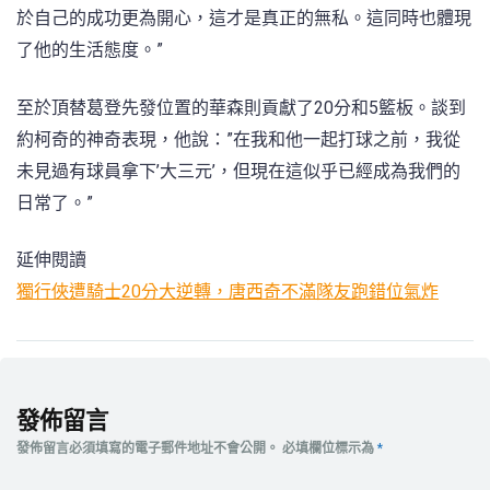
於自己的成功更為開心，這才是真正的無私。這同時也體現
了他的生活態度。”
至於頂替葛登先發位置的華森則貢獻了20分和5籃板。談到
約柯奇的神奇表現，他說：”在我和他一起打球之前，我從
未見過有球員拿下’大三元’，但現在這似乎已經成為我們的
日常了。”
延伸閱讀
獨行俠遭騎士20分大逆轉，唐西奇不滿隊友跑錯位氣炸
發佈留言
發佈留言必須填寫的電子郵件地址不會公開。
必填欄位標示為
*