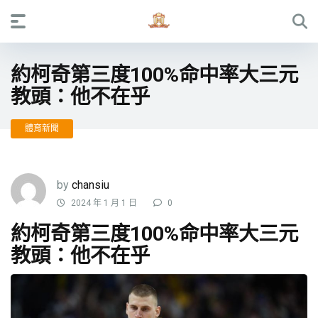
約柯奇第三度100%命中率大三元
教頭：他不在乎
體育新聞
by
chansiu
2024 年 1 月 1 日
0
約柯奇第三度100%命中率大三元
教頭：他不在乎