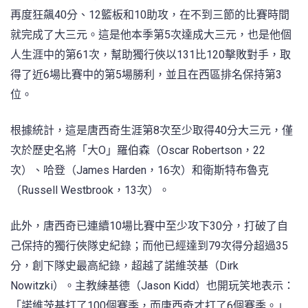
再度狂飆40分、12籃板和10助攻，在不到三節的比賽時間
就完成了大三元。這是他本季第5次達成大三元，也是他個
人生涯中的第61次，幫助獨行俠以131比120擊敗對手，取
得了近6場比賽中的第5場勝利，並且在西區排名保持第3
位。
根據統計，這是唐西奇生涯第8次至少取得40分大三元，僅
次於歷史名將「大O」羅伯森（Oscar Robertson，22
次）、哈登（James Harden，16次）和衛斯特布魯克
（Russell Westbrook，13次）。
此外，唐西奇已連續10場比賽中至少攻下30分，打破了自
己保持的獨行俠隊史紀錄；而他已經達到79次得分超過35
分，創下隊史最高紀錄，超越了諾維茨基（Dirk
Nowitzki）。主教練基德（Jason Kidd）也開玩笑地表示：
「諾維茨基打了100個賽季，而唐西奇才打了6個賽季。」