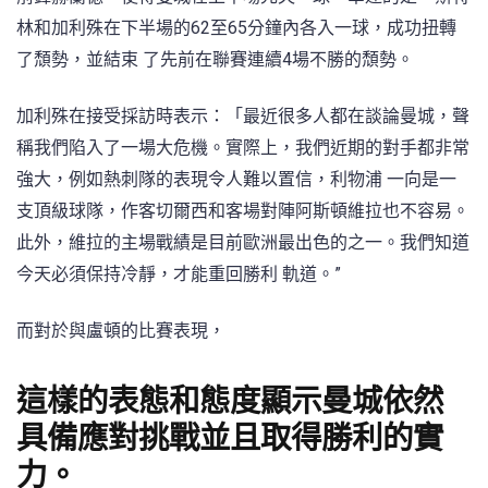
林和加利殊在下半場的62至65分鐘內各入一球，成功扭轉
了頹勢，並結束 了先前在聯賽連續4場不勝的頹勢。
加利殊在接受採訪時表示：「最近很多人都在談論曼城，聲
稱我們陷入了一場大危機。實際上，我們近期的對手都非常
強大，例如熱刺隊的表現令人難以置信，利物浦 一向是一
支頂級球隊，作客切爾西和客場對陣阿斯頓維拉也不容易。
此外，維拉的主場戰績是目前歐洲最出色的之一。我們知道
今天必須保持冷靜，才能重回勝利 軌道。”
而對於與盧頓的比賽表現，
這樣的表態和態度顯示曼城依然
具備應對挑戰並且取得勝利的實
力。