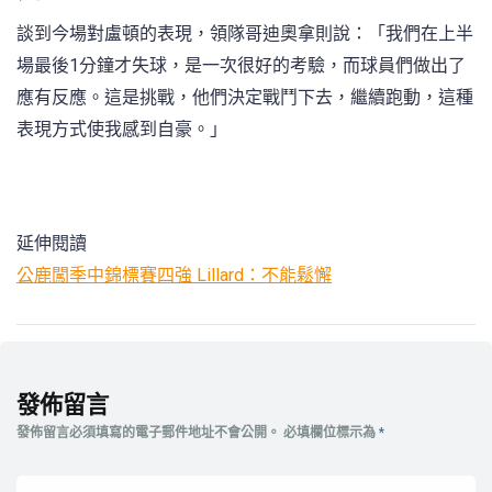
談到今場對盧頓的表現，領隊哥迪奧拿則說：「我們在上半
場最後1分鐘才失球，是一次很好的考驗，而球員們做出了
應有反應。這是挑戰，他們決定戰鬥下去，繼續跑動，這種
表現方式使我感到自豪。」
延伸閱讀
公鹿闖季中錦標賽四強 Lillard：不能鬆懈
發佈留言
發佈留言必須填寫的電子郵件地址不會公開。
必填欄位標示為
*